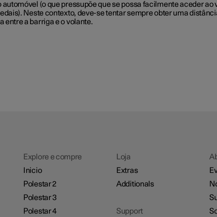
o automóvel (o que pressupõe que se possa facilmente aceder ao 
pedais). Neste contexto, deve-se tentar sempre obter uma distânci
entre a barriga e o volante.
Explore e compre
Loja
A
Inicio
Extras
Ev
Polestar 2
Additionals
No
Polestar 3
Su
Polestar 4
Support
So