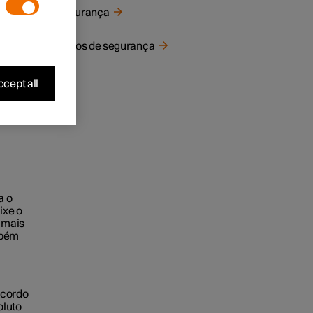
Segurança
Cintos de segurança
cept all
a o
ixe o
o mais
mbém
acordo
oluto