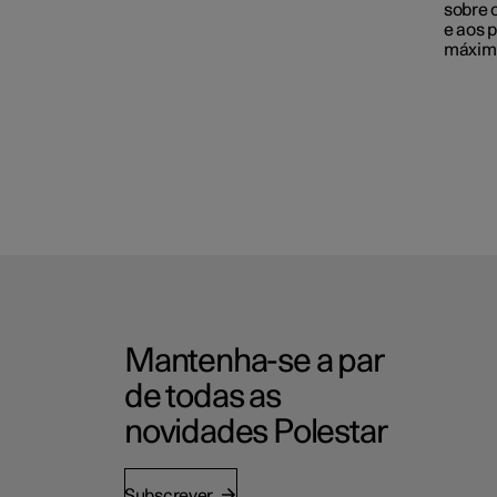
sobre 
e aos 
máxima 
Mantenha-se a par
de todas as
novidades Polestar
Subscrever