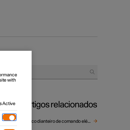
Empresas
rformance
site with
omprar
de financiamento
Artigos relacionados
 Active
rante a
Banco dianteiro de comando elétrico