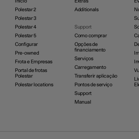
Inicio
Extras
Ev
Polestar 2
Additionals
No
Polestar 3
Su
Polestar 4
Support
So
Polestar 5
Como comprar
Ca
Configurar
Opções de
De
financiamento
Pre-owned
I
Serviços
Frota e Empresas
In
Carregamento
Portal de frotas
Vu
Polestar
Transferir aplicação
Li
Polestar locations
Pontos de serviço
El
Support
Manual