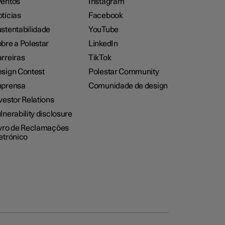
entos
Instagram
tícias
Facebook
stentabilidade
YouTube
bre a Polestar
LinkedIn
rreiras
TikTok
sign Contest
Polestar Community
mprensa
Comunidade de design
vestor Relations
lnerability disclosure
vro de Reclamações
etrónico