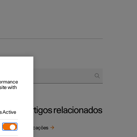
Empresas
rformance
omprar
site with
de financiamento
Artigos relacionados
 Active
to
Aplicações