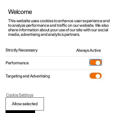
Welcome
Polestar 2
Kampanjer
This website uses cookies to enhance user experience and
Support
to analyze performance and traffic on our website. We also
Polestar 3
Tilgjengelige biler
share information about your use of our site with our social
Kundestøtte
media, advertising and analytics partners.
Polestar 4
Konfigurer
Polestar 5
for Polestar 3
Pre-owned
Support
Strictly Necessary
Always Active
Prøvekjøring
Servicelokasjoner
Lading
Spørsmålskategorier
Performance
Bli bedre kjent med Polestar 2
Bli bedre kjent med Polestar 3
Bli bedre kjent med Polestar 4
Extras
Eierskap
Butikk
Targeting and Advertising
Mer
Prøvekjøring
Prøvekjøring
Prøvekjøring
Additionals
Lokasjoner
Polestar 3 – Digital
(Åpnes i et nytt vindu)
Garanti
Key
Kampanjer
Kampanjer
Kampanjer
Experiences
Om Polestar
Cookie Settings
Tilgjengelige biler
Tilgjengelige biler
Tilgjengelige biler
Lær om lading
Bedrift & firmabiler
Bærekraft
Allow selected
Extras
Håndbok
Konfigurer
Konfigurer
Konfigurer
Bli bedre kjent med Polestar 5
Ladenettverk
Slik kjøper du
Nyheter