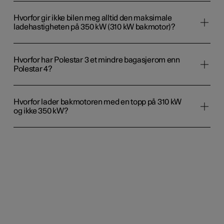
Hvorfor gir ikke bilen meg alltid den maksimale
ladehastigheten på 350 kW (310 kW bakmotor)?
Hvorfor har Polestar 3 et mindre bagasjerom enn
Polestar 4?
Hvorfor lader bakmotoren med en topp på 310 kW
og ikke 350 kW?