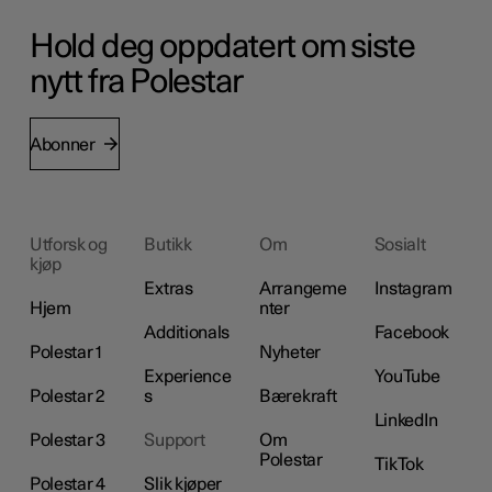
Hold deg oppdatert om siste
nytt fra Polestar
Abonner
Utforsk og
Butikk
Om
Sosialt
kjøp
Extras
Arrangeme
Instagram
Hjem
nter
Additionals
Facebook
Polestar 1
Nyheter
Experience
YouTube
Polestar 2
s
Bærekraft
LinkedIn
Polestar 3
Support
Om
Polestar
TikTok
Polestar 4
Slik kjøper