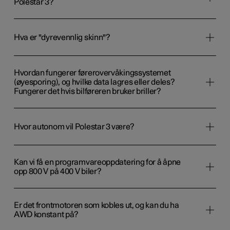
Polestar 3?
Hva er "dyrevennlig skinn"?
Hvordan fungerer førerovervåkingssystemet
(øyesporing), og hvilke data lagres eller deles?
Fungerer det hvis bilføreren bruker briller?
Hvor autonom vil Polestar 3 være?
Kan vi få en programvareoppdatering for å åpne
opp 800 V på 400 V biler?
Er det frontmotoren som kobles ut, og kan du ha
AWD konstant på?