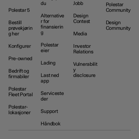
du
Jobb
Polestar
Polestar 5
Community
Alternative
Design
r for
Contest
Bestill
Design
finansierin
prøvekjørin
Community
g
g her
Media
Polestar
Konfigurer
Investor
eier
Relations
Pre-owned
Lading
Vulnerabilit
y
Bedrift og
Last ned
disclosure
firmabiler
app
Polestar
Serviceste
Fleet Portal
der
Polestar-
Support
lokasjoner
Håndbok