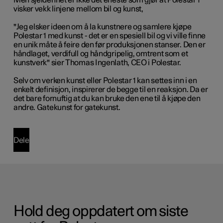
Men sjeldenhet er ikke det eneste som gjør at Polestar 1
visker vekk linjene mellom bil og kunst,
"Jeg elsker ideen om å la kunstnere og samlere kjøpe
Polestar 1 med kunst - det er en spesiell bil og vi ville finne
en unik måte å feire den før produksjonen stanser. Den er
håndlaget, verdifull og håndgripelig, omtrent som et
kunstverk" sier Thomas Ingenlath, CEO i Polestar.
Selv om verken kunst eller Polestar 1 kan settes inn i en
enkelt definisjon, inspirerer de begge til en reaksjon. Da er
det bare fornuftig at du kan bruke den ene til å kjøpe den
andre. Gatekunst for gatekunst.
Dele
Hold deg oppdatert om siste