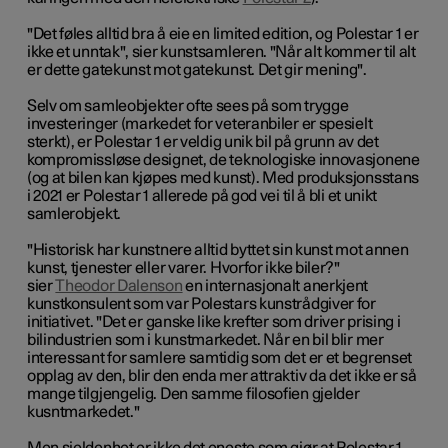
"Det føles alltid bra å eie en limited edition, og Polestar 1 er
ikke et unntak", sier kunstsamleren. "Når alt kommer til alt
er dette gatekunst mot gatekunst. Det gir mening".
Selv om samleobjekter ofte sees på som trygge
investeringer (markedet for veteranbiler er spesielt
sterkt), er Polestar 1 er veldig unik bil på grunn av det
kompromissløse designet, de teknologiske innovasjonene
(og at bilen kan kjøpes med kunst). Med produksjonsstans
i 2021 er Polestar 1 allerede på god vei til å bli et unikt
samlerobjekt.
"Historisk har kunstnere alltid byttet sin kunst mot annen
kunst, tjenester eller varer. Hvorfor ikke biler?"
sier
Theodor Dalenson
en internasjonalt anerkjent
kunstkonsulent som var Polestars kunstrådgiver for
initiativet. "Det er ganske like krefter som driver prising i
bilindustrien som i kunstmarkedet. Når en bil blir mer
interessant for samlere samtidig som det er et begrenset
opplag av den, blir den enda mer attraktiv da det ikke er så
mange tilgjengelig. Den samme filosofien gjelder
kusntmarkedet."