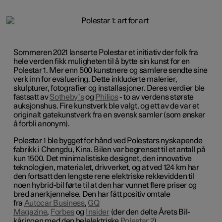
Sommeren 2021 lanserte Polestar et initiativ der folk fra
hele verden fikk muligheten til å bytte sin kunst for en
Polestar 1. Mer enn 500 kunstnere og samlere sendte sine
verk inn for evaluering. Dette inkluderte malerier,
skulpturer, fotografier og installasjoner. Deres verdier ble
fastsatt av
Sotheby’s
og
Philips
- to av verdens største
auksjonshus. Fire kunstverk ble valgt, og ett av de var et
originalt gatekunstverk fra en svensk samler (som ønsker
å forbli anonym).
Polestar 1 ble bygget for hånd ved Polestars nyskapende
fabrikk i Chengdu, Kina. Bilen var begrenset til et antall på
kun 1500. Det minimalistiske designet, den innovative
teknologien, materialet, drivverket, og at ved 124 km har
den fortsatt den lengste rene elektriske rekkevidden til
noen hybrid-bil førte til at den har vunnet flere priser og
bred anerkjennelse. Den har fått positiv omtale
fra
Autocar Business
,
GQ
Magazine
,
Forbes
og
Insider
(der den delte Årets Bil-
kåringen med den helelektriske
Polestar 2
).