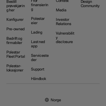
r for
Contest
Bestill
Design
finansierin
prøvekjørin
Community
g
g her
Media
Polestar
Konfigurer
Investor
eier
Relations
Pre-owned
Lading
Vulnerabilit
y
Bedrift og
Last ned
disclosure
firmabiler
app
Polestar
Serviceste
Fleet Portal
der
Polestar-
Support
lokasjoner
Håndbok
Norge