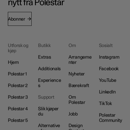
nytt fra Polestar
Abonner
Utforsk og
Butikk
Om
Sosialt
kjøp
Extras
Arrangeme
Instagram
Hjem
nter
Additionals
Facebook
Polestar 1
Nyheter
Experience
YouTube
Polestar 2
s
Bærekraft
LinkedIn
Polestar 3
Support
Om
Polestar
TikTok
Polestar 4
Slik kjøper
du
Jobb
Polestar
Polestar 5
Community
Alternative
Design