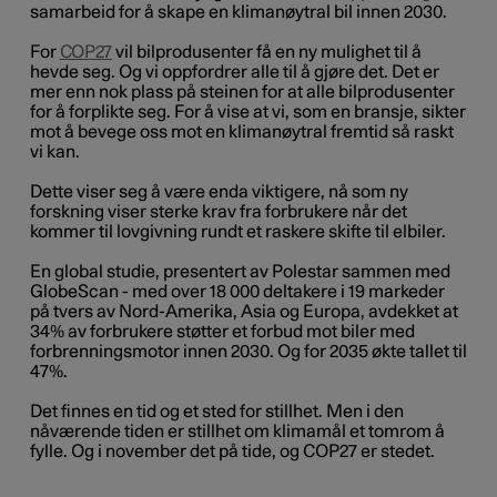
samarbeid for å skape en klimanøytral bil innen 2030.
For
COP27
vil bilprodusenter få en ny mulighet til å
hevde seg. Og vi oppfordrer alle til å gjøre det. Det er
mer enn nok plass på steinen for at alle bilprodusenter
for å forplikte seg. For å vise at vi, som en bransje, sikter
mot å bevege oss mot en klimanøytral fremtid så raskt
vi kan.
Dette viser seg å være enda viktigere, nå som ny
forskning viser sterke krav fra forbrukere når det
kommer til lovgivning rundt et raskere skifte til elbiler.
En global studie, presentert av Polestar sammen med
GlobeScan - med over 18 000 deltakere i 19 markeder
på tvers av Nord-Amerika, Asia og Europa, avdekket at
34% av forbrukere støtter et forbud mot biler med
forbrenningsmotor innen 2030. Og for 2035 økte tallet til
47%.
Det finnes en tid og et sted for stillhet. Men i den
nåværende tiden er stillhet om klimamål et tomrom å
fylle. Og i november det på tide, og COP27 er stedet.