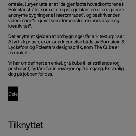
omtale. Juryen uttaler at "de gjenfødte hovedkontorene til
Polestar stråler som et utropstegn blant de ellers ganske
anonyme bygningene i nærområdet", og beskriver den
videre som "en juvel som demonstrerer innovasjon og
kreativitet".
Det er ytterst sjelden at ombygninger får arkitekturpriser.
At vi fikk prisen, er en anerkjennelse både av Bornstein &
Lyckefors og Polestars designspråk, som The Cube er
formulert i.
Vi har omdefinert en enkel, grå kube til et strålende (og
prisbelønt) fyrtårn for innovasjon og fremgang. En vanlig
dag på jobben for oss.
Dele
Tilknyttet