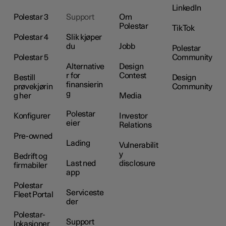
LinkedIn
Polestar 3
Support
Om
Polestar
TikTok
Polestar 4
Slik kjøper
du
Jobb
Polestar
Polestar 5
Community
Alternative
Design
r for
Contest
Bestill
Design
finansierin
prøvekjørin
Community
g
g her
Media
Polestar
Konfigurer
Investor
eier
Relations
Pre-owned
Lading
Vulnerabilit
y
Bedrift og
Last ned
disclosure
firmabiler
app
Polestar
Serviceste
Fleet Portal
der
Polestar-
Support
lokasjoner