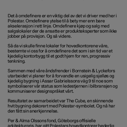
Det å omdefinere er en viktig del av det vi driver med her i
Polestar. Omdefinere ytelse til å bety mer enn bare
akselerasjon i rett linje. Omdefinere kjøp og salg med
salgslokaler der de ansatte er produkteksperter som ikke
jobber på provisjon. Og så videre.
Så da vi skulle finne lokaler for hovedkontorene våre,
bestemte vi oss for å omdefinere det som i sin tid var et
kjedelig kontorbygg til et godt hjem for ren, progressiv
tenkning.
Sammen med våre åndsfrender i Bornstein & Lyckefors
utarbeidet vi planer for å forvandle en usigelig sjelløs og
kjedelig bygning i Assar Gabrielssons väg 9 til noe som
symboliserer vår status som ledestjernen i bilbransjen og
kommuniserer designspråket vårt.
Resultatet av samarbeidet var The Cube, en skinnende
hvit bygning dekorert med Polestar-symbolet. Og nå har
den fått sin anerkjennelse.
Per & Alma Olssons fond, Göteborgs offisielle
arkitekturpris, har gitt Polestars hovedkontorer hederlig