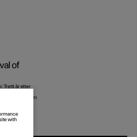
val of
 firmabiler
 Tretti år etter
er du
erste
ad for å vise frem
ringsalternativer
 fremtiden for
rformance
site with