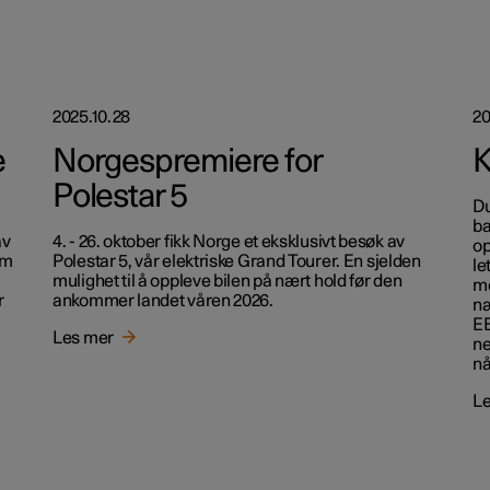
2025.10.28
20
e
Norgespremiere for
K
Polestar 5
Du
ba
av
4. - 26. oktober fikk Norge et eksklusivt besøk av
op
om
Polestar 5, vår elektriske Grand Tourer. En sjelden
le
mulighet til å oppleve bilen på nært hold før den
me
r
ankommer landet våren 2026.
næ
EE
Les mer
ne
nå
Le