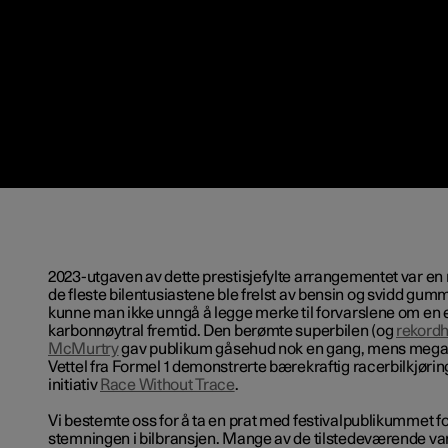
2023-utgaven av dette prestisjefylte arrangementet var en
de fleste bilentusiastene ble frelst av bensin og svidd gum
kunne man ikke unngå å legge merke til forvarslene om en e
karbonnøytral fremtid. Den berømte superbilen (og
rekordh
McMurtry
gav publikum gåsehud nok en gang, mens mega
Vettel fra Formel 1 demonstrerte bærekraftig racerbilkjørin
initiativ
Race Without Trace
.
Vi bestemte oss for å ta en prat med festivalpublikummet fo
stemningen i bilbransjen. Mange av de tilstedeværende var