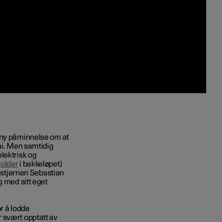
 ny påminnelse om at
mi. Men samtidig
lektrisk og
older
i bakkeløpet)
stjernen Sebastian
g med sitt eget
r å lodde
 svært opptatt av