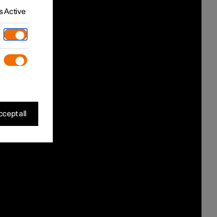
 Active
cept all