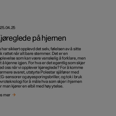
25.04.25
jøreglede på hjernen
 har sikkert opplevd det selv, følelsen av å sitte
k rattet når alt bare stemmer. Det er en
plevelse som kan være vanskelig å forklare, men
tt å kjenne igjen. For hva er det egentlig som skjer
d oss når vi opplever kjøreglede? For å komme
rmere svaret, utstyrte Polestar sjåfører med
G-sensorer og øyesporingsbriller, og tok i bruk
vroteknologi for å måle hva som skjer i hjernen
r man kjører en elbil med høy ytelse.
s mer