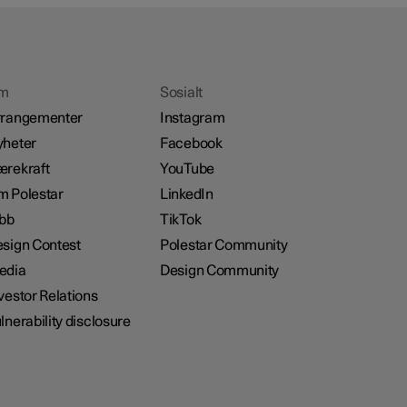
m
Sosialt
rrangementer
Instagram
heter
Facebook
rekraft
YouTube
 Polestar
LinkedIn
bb
TikTok
sign Contest
Polestar Community
edia
Design Community
vestor Relations
lnerability disclosure