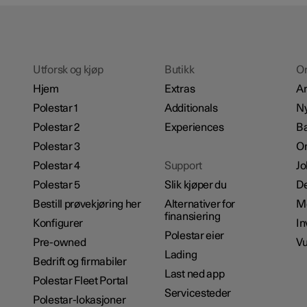
Utforsk og kjøp
Butikk
O
Hjem
Extras
A
Polestar 1
Additionals
Ny
Polestar 2
Experiences
Bæ
Polestar 3
Om
Polestar 4
Support
Jo
Polestar 5
Slik kjøper du
De
Bestill prøvekjøring her
Alternativer for
M
finansiering
Konfigurer
In
Polestar eier
Pre-owned
Vu
Lading
Bedrift og firmabiler
Last ned app
Polestar Fleet Portal
Servicesteder
Polestar-lokasjoner