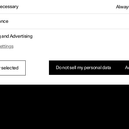
 Necessary
Always
ance
g and Advertising
ettings
Do not sell my personal data
Ac
 selected