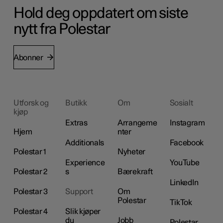
Hold deg oppdatert om siste
nytt fra Polestar
Abonner
Utforsk og
Butikk
Om
Sosialt
kjøp
Extras
Arrangeme
Instagram
Hjem
nter
Additionals
Facebook
Polestar 1
Nyheter
Experience
YouTube
Polestar 2
s
Bærekraft
LinkedIn
Polestar 3
Support
Om
Polestar
TikTok
Polestar 4
Slik kjøper
du
Jobb
Polestar