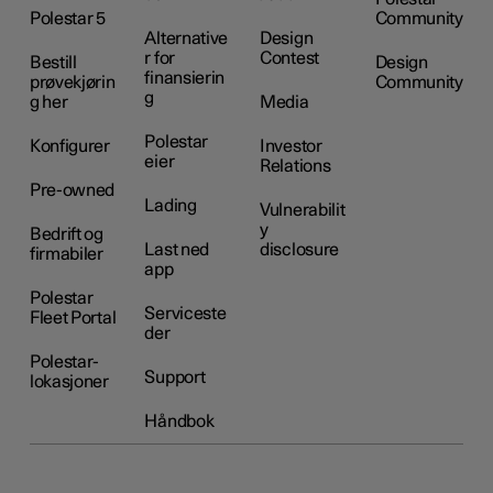
Polestar 5
Community
Alternative
Design
r for
Contest
Bestill
Design
finansierin
prøvekjørin
Community
g
g her
Media
Polestar
Konfigurer
Investor
eier
Relations
Pre-owned
Lading
Vulnerabilit
y
Bedrift og
Last ned
disclosure
firmabiler
app
Polestar
Serviceste
Fleet Portal
der
Polestar-
Support
lokasjoner
Håndbok