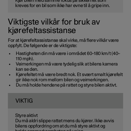
Kjør bilen med samme fokus på sikkerhet som
kreves for en bil som ikke har evne til å gripe inn.
Viktigste vilkår for bruk av
kjørefeltassistanse
For at kjørefeltassistanse skal virke, må flere vilkår være
oppfylt. De følgende er de viktigste:
Hastigheten din må være i området 60–180 km/t (40–
110 mph).
Veimerkingen må være tydelig slik at bilens kamera
kan se den.
Kjørefeltet må være bredt nok. Et svært smalt kjørefelt
gir ikke nok rom mellom bilen og veimerkingen.
Du må holde hendene på rattet og styre bilen aktivt.
VIKTIG
Styre aktivt
Du må aldri slippe rattet mens du kjører. Ikke avvis
bilens oppfordring om at du må styre aktivt og