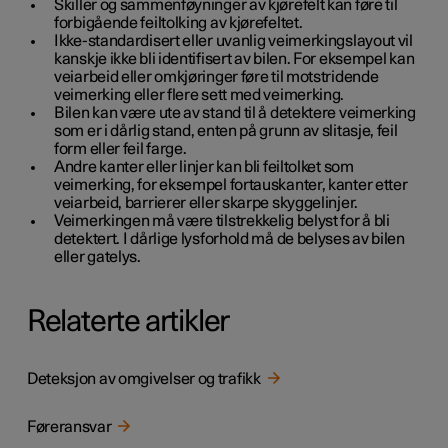
Skiller og sammenføyninger av kjørefelt kan føre til
forbigående feiltolking av kjørefeltet.
Ikke-standardisert eller uvanlig veimerkingslayout vil
kanskje ikke bli identifisert av bilen. For eksempel kan
veiarbeid eller omkjøringer føre til motstridende
veimerking eller flere sett med veimerking.
Bilen kan være ute av stand til å detektere veimerking
som er i dårlig stand, enten på grunn av slitasje, feil
form eller feil farge.
Andre kanter eller linjer kan bli feiltolket som
veimerking, for eksempel fortauskanter, kanter etter
veiarbeid, barrierer eller skarpe skyggelinjer.
Veimerkingen må være tilstrekkelig belyst for å bli
detektert. I dårlige lysforhold må de belyses av bilen
eller gatelys.
Relaterte artikler
Deteksjon av omgivelser og trafikk
Føreransvar