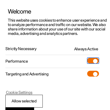
Welcome
Polestar 2
Kampanjer
This website uses cookies to enhance user experience and
Håndbok
Videogalleri
Programvareoppdateringer
to analyze performance and traffic on our website. We also
Polestar 3
Tilgjengelige biler
share information about your use of our site with our social
media, advertising and analytics partners.
Polestar 4
Konfigurer
Sikkerhetsmessige inngrep og advarsler
Polestar 5
Pre-owned
Support
Strictly Necessary
Always Active
Polestar 4 - 2026
Prøvekjøring
Servicelokasjoner
Lading
Performance
Bli bedre kjent med Polestar 2
Bli bedre kjent med Polestar 3
Bli bedre kjent med Polestar 4
Extras
Eierskap
Butikk
Targeting and Advertising
Mer
Prøvekjøring
Prøvekjøring
Prøvekjøring
Additionals
Lokasjoner
(Åpnes i et nytt vindu)
Kampanjer
Kampanjer
Kampanjer
Experiences
Om Polestar
Polestar 4
Cookie Settings
Tilgjengelige biler
Tilgjengelige biler
Tilgjengelige biler
Lær om lading
Bedrift & firmabiler
Bærekraft
Kjørefeltassistanse
Allow selected
Konfigurer
Konfigurer
Konfigurer
Bli bedre kjent med Polestar 5
Ladenettverk
Slik kjøper du
Nyheter
Kjørefeltassistanse bidrar til å unngå utilsiktede avvik fra