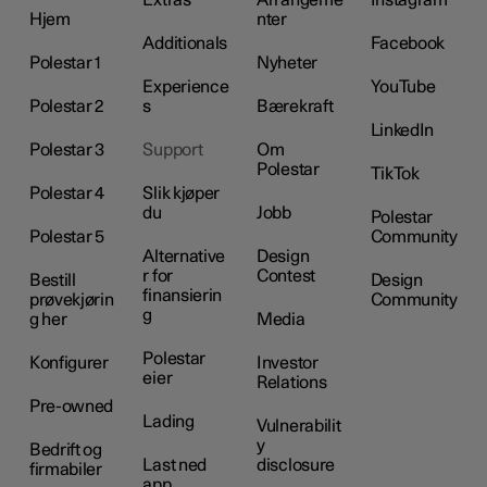
Hjem
nter
Additionals
Facebook
Polestar 1
Nyheter
Experience
YouTube
Polestar 2
s
Bærekraft
LinkedIn
Polestar 3
Support
Om
Polestar
TikTok
Polestar 4
Slik kjøper
du
Jobb
Polestar
Polestar 5
Community
Alternative
Design
r for
Contest
Bestill
Design
finansierin
prøvekjørin
Community
g
g her
Media
Polestar
Konfigurer
Investor
eier
Relations
Pre-owned
Lading
Vulnerabilit
y
Bedrift og
Last ned
disclosure
firmabiler
app