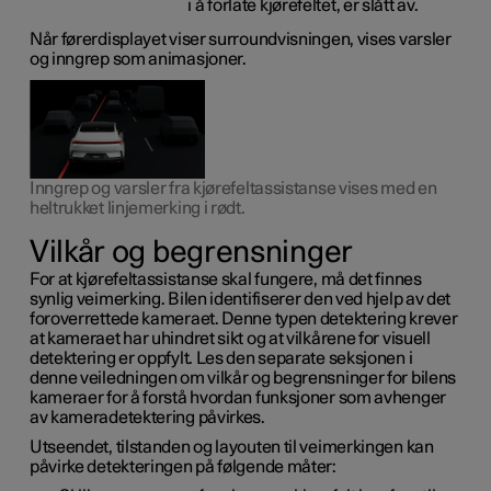
i å forlate kjørefeltet, er slått av.
Når førerdisplayet viser surroundvisningen, vises varsler
og inngrep som animasjoner.
Inngrep og varsler fra kjørefeltassistanse vises med en
heltrukket linjemerking i rødt.
Vilkår og begrensninger
For at kjørefeltassistanse skal fungere, må det finnes
synlig veimerking. Bilen identifiserer den ved hjelp av det
foroverrettede kameraet. Denne typen detektering krever
at kameraet har uhindret sikt og at vilkårene for visuell
detektering er oppfylt. Les den separate seksjonen i
denne veiledningen om vilkår og begrensninger for bilens
kameraer for å forstå hvordan funksjoner som avhenger
av kameradetektering påvirkes.
Utseendet, tilstanden og layouten til veimerkingen kan
påvirke detekteringen på følgende måter: