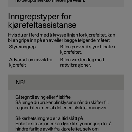
holde oppmerksomheten på veien.
Inngrepstyper for
kjørefeltassistanse
Hvis du er i ferd med å krysse linjen for kjørefeltet, kan
bilen gripe inn på en av eller begge følgende måter:
Styreinngrep
Bilen prøver å styre tilbake i
kjørefeltet.
Advarsel om avvik fra
Bilen varsler deg med
kjørefelt
rattvibrasjoner.
NB!
Gi tegn til sving eller filskifte
Så lenge du bruker blinklysene når du skifter fil,
regner bilen med at det er en tilsiktet manøver.
Sikkerhetsinngrep er alltid slått på
Enkelte situasjoner kan føre til styreinngrep for å
hindre farlige avvik fra kjørefeltet, selv om