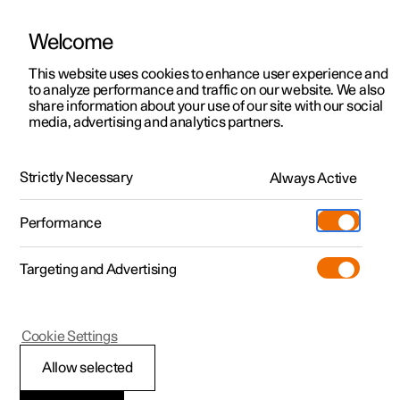
Welcome
Polestar 2
Kampanjer
This website uses cookies to enhance user experience and
Håndbok
Videogalleri
Programvareoppdateringer
to analyze performance and traffic on our website. We also
Polestar 3
Tilgjengelige biler
share information about your use of our site with our social
media, advertising and analytics partners.
Polestar 4
Konfigurer
Hjul og dekk
Polestar 5
Pre-owned
Support
Strictly Necessary
Always Active
Polestar 4 - 2026
Prøvekjøring
Servicelokasjoner
Lading
Performance
Bli bedre kjent med Polestar 2
Bli bedre kjent med Polestar 3
Bli bedre kjent med Polestar 4
Extras
Eierskap
Butikk
Targeting and Advertising
Mer
Prøvekjøring
Prøvekjøring
Prøvekjøring
Additionals
Lokasjoner
(Åpnes i et nytt vindu)
Kampanjer
Kampanjer
Kampanjer
Experiences
Om Polestar
Polestar 4
Cookie Settings
Tilgjengelige biler
Tilgjengelige biler
Tilgjengelige biler
Lær om lading
Bedrift & firmabiler
Bærekraft
Dekktrykk
Allow selected
Konfigurer
Konfigurer
Konfigurer
Bli bedre kjent med Polestar 5
Ladenettverk
Slik kjøper du
Nyheter
Korrekt dekktrykk bidrar til bedre kjørestabilitet, lavere