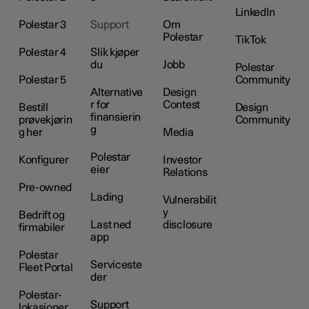
LinkedIn
Polestar 3
Support
Om
Polestar
TikTok
Polestar 4
Slik kjøper
du
Jobb
Polestar
Polestar 5
Community
Alternative
Design
r for
Contest
Bestill
Design
finansierin
prøvekjørin
Community
g
g her
Media
Polestar
Konfigurer
Investor
eier
Relations
Pre-owned
Lading
Vulnerabilit
y
Bedrift og
Last ned
disclosure
firmabiler
app
Polestar
Serviceste
Fleet Portal
der
Polestar-
Support
lokasjoner