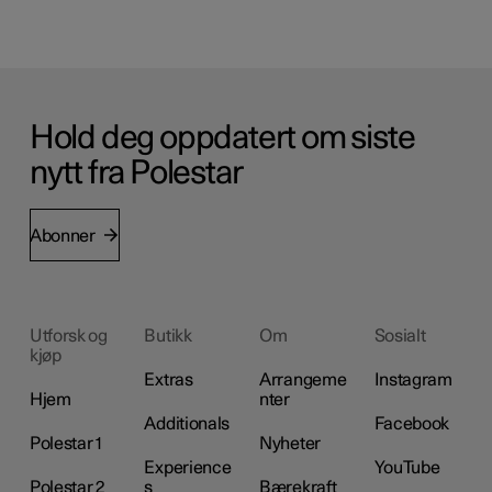
Hold deg oppdatert om siste
nytt fra Polestar
Abonner
Utforsk og
Butikk
Om
Sosialt
kjøp
Extras
Arrangeme
Instagram
Hjem
nter
Additionals
Facebook
Polestar 1
Nyheter
Experience
YouTube
Polestar 2
s
Bærekraft