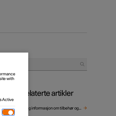
 firmabiler
er du
rformance
site with
ringsalternativer
Relaterte artikler
 Active
Viktig informasjon om tilbehør og ekstrautstyr