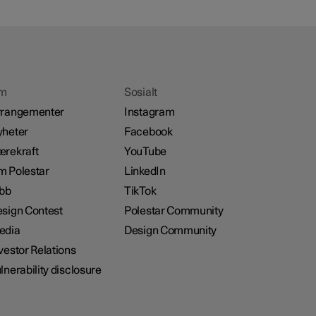
m
Sosialt
rrangementer
Instagram
heter
Facebook
rekraft
YouTube
 Polestar
LinkedIn
bb
TikTok
sign Contest
Polestar Community
edia
Design Community
vestor Relations
lnerability disclosure