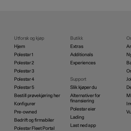
Utforsk og kjøp
Butikk
O
Hjem
Extras
A
Polestar 1
Additionals
Ny
Polestar 2
Experiences
Bæ
Polestar 3
Om
Polestar 4
Support
Jo
Polestar 5
Slik kjøper du
De
Bestill prøvekjøring her
Alternativer for
M
finansiering
Konfigurer
In
Polestar eier
Pre-owned
Vu
Lading
Bedrift og firmabiler
Last ned app
Polestar Fleet Portal