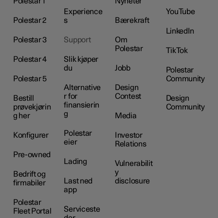
Polestar 1
Nyheter
Experience
YouTube
Polestar 2
s
Bærekraft
LinkedIn
Polestar 3
Support
Om
Polestar
TikTok
Polestar 4
Slik kjøper
du
Jobb
Polestar
Polestar 5
Community
Alternative
Design
r for
Contest
Bestill
Design
finansierin
prøvekjørin
Community
g
g her
Media
Polestar
Konfigurer
Investor
eier
Relations
Pre-owned
Lading
Vulnerabilit
y
Bedrift og
Last ned
disclosure
firmabiler
app
Polestar
Serviceste
Fleet Portal