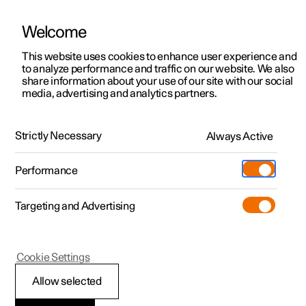
Welcome
Polestar 2
Kampanjer
This website uses cookies to enhance user experience and
Videoserien I detalj
to analyze performance and traffic on our website. We also
Polestar 3
Tilgjengelige biler
share information about your use of our site with our social
SmartZone
media, advertising and analytics partners.
Polestar 4
Konfigurer
Polestar 5
En elbil trenger ikke grill.
Pre-owned
Support
Strictly Necessary
Always Active
Prøvekjøring
Servicelokasjoner
Lading
Performance
Bli bedre kjent med Polestar 2
Bli bedre kjent med Polestar 3
Bli bedre kjent med Polestar 4
Extras
Eierskap
Butikk
Targeting and Advertising
Mer
Prøvekjøring
Prøvekjøring
Prøvekjøring
Additionals
Lokasjoner
(Åpnes i et nytt vindu)
Kampanjer
Kampanjer
Kampanjer
Experiences
Om Polestar
Cookie Settings
Tilgjengelige biler
Tilgjengelige biler
Tilgjengelige biler
Lær om lading
Bedrift & firmabiler
Bærekraft
Allow selected
Konfigurer
Konfigurer
Konfigurer
Bli bedre kjent med Polestar 5
Ladenettverk
Slik kjøper du
Nyheter