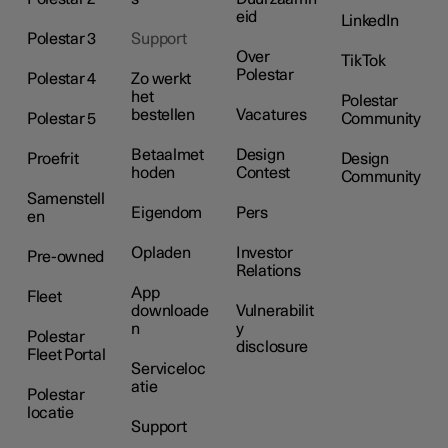
eid
LinkedIn
Polestar 3
Support
Over
TikTok
Polestar
Polestar 4
Zo werkt
het
Polestar
bestellen
Vacatures
Polestar 5
Community
Betaalmet
Design
Proefrit
Design
hoden
Contest
Community
Samenstell
Eigendom
Pers
en
Opladen
Investor
Pre-owned
Relations
App
Fleet
downloade
Vulnerabilit
n
y
Polestar
disclosure
Fleet Portal
Serviceloc
atie
Polestar
locatie
Support