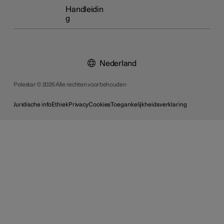
Handleidin
g
Nederland
Polestar © 2026 Alle rechten voorbehouden
Juridische info
Ethiek
Privacy
Cookies
Toegankelijkheidsverklaring