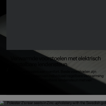
Verwarmde voorstoelen met elektrisch
verstelbare lendensteun
Geen concessies aan comfort. Beide voorstoelen zijn
standaard voorzien van individueel regelbare verwarming
en een elektrisch verstelbare lendensteun met vier
standen.