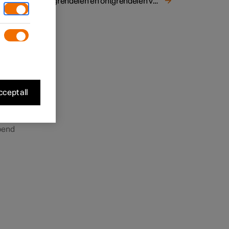
Vergrendelen en ontgrendelen van de binnenzijde van de auto
op
cept all
pend