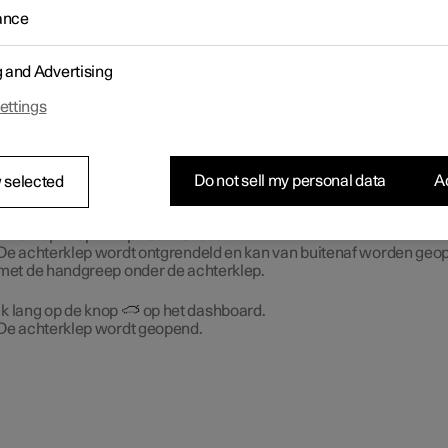
terklep kan vanaf de binnenzijde worden ontgrendeld met een kn
ance
het stuurwiel op het dashboard.
g and Advertising
ettings
Do not sell my personal data
Ac
 selected
k kort op knop
op het dashboard.
De achterklep wordt ontgrendeld en kan van buitenaf worden geo
met de handgreep onder de achterklep.
k lang op de knop
op het dashboard.
De achterklep wordt geopend.