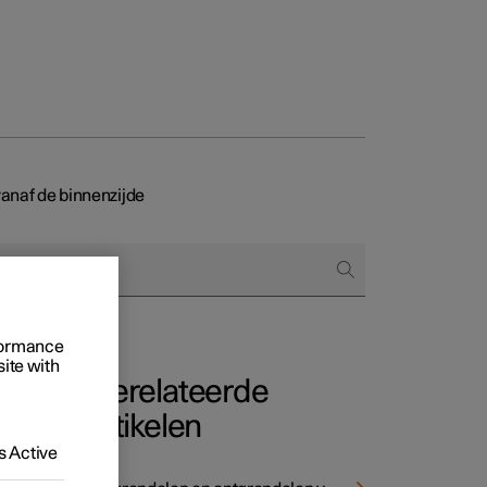
anaf de binnenzijde
 het bestellen
ringsopties
rformance
site with
Gerelateerde
af
artikelen
 Active