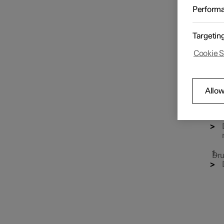
De ach
Perform
naast 
Sleutel
Targetin
Cookie S
Vergrendelen en
ontgrendelen
Allow
Passieve vergrendeling en
ontgrendeling
Dru
Dru