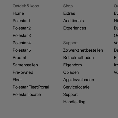
Ontdek & koop
Shop
O
Home
Extras
E
Polestar 1
Additionals
N
Polestar 2
Experiences
D
Polestar 3
Ov
Polestar 4
Support
Va
Polestar 5
Zo werkt het bestellen
De
Proefrit
Betaalmethoden
Pe
Samenstellen
Eigendom
In
Pre-owned
Opladen
Vu
Fleet
App downloaden
Polestar Fleet Portal
Servicelocatie
Polestar locatie
Support
Handleiding