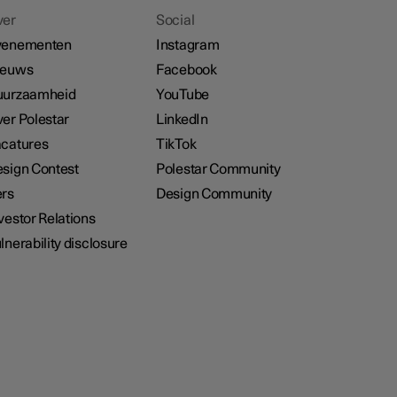
ver
Social
venementen
Instagram
ieuws
Facebook
uurzaamheid
YouTube
er Polestar
LinkedIn
catures
TikTok
sign Contest
Polestar Community
rs
Design Community
vestor Relations
lnerability disclosure