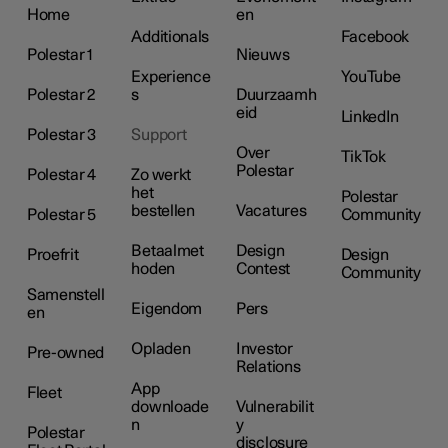
Home
en
Additionals
Facebook
Polestar 1
Nieuws
Experience
YouTube
Polestar 2
s
Duurzaamh
eid
LinkedIn
Polestar 3
Support
Over
TikTok
Polestar
Polestar 4
Zo werkt
het
Polestar
bestellen
Vacatures
Polestar 5
Community
Betaalmet
Design
Proefrit
Design
hoden
Contest
Community
Samenstell
Eigendom
Pers
en
Opladen
Investor
Pre-owned
Relations
App
Fleet
downloade
Vulnerabilit
n
y
Polestar
disclosure