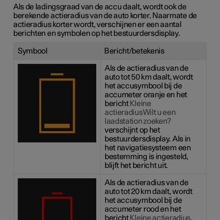
Als de ladingsgraad van de accu daalt, wordt ook de
berekende actieradius van de auto korter. Naarmate de
actieradius korter wordt, verschijnen er een aantal
berichten en symbolen op het bestuurdersdisplay.
Symbool
Bericht/betekenis
Als de actieradius van de
auto tot 50 km daalt, wordt
het accusymbool bij de
accumeter oranje en het
bericht
Kleine
actieradiusWilt u een
laadstation zoeken?
verschijnt op het
bestuurdersdisplay. Als in
het navigatiesysteem een
bestemming is ingesteld,
blijft het bericht uit.
Als de actieradius van de
auto tot 20 km daalt, wordt
het accusymbool bij de
accumeter rood en het
bericht
Kleine actieradius
.