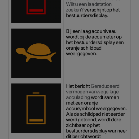
Wilt u een laadstation
zoeken?
verschijnt op het
bestuurdersdisplay.
Bij een laag accuniveau
wordt bij de accumeter op
het bestuurdersdisplay een
oranje schildpad
weergegeven.
Het bericht
Gereduceerd
vermogen vanwege lage
acculading
wordt samen
met een oranje
accusymbool weergegeven.
Als de schildpad niet eerder
werd getoond, wordt deze
zichtbaar op het
bestuurdersdisplay wanneer
dit bericht wordt