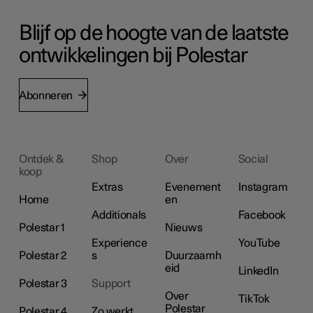
Blijf op de hoogte van de laatste
ontwikkelingen bij Polestar
Abonneren
Ontdek &
Shop
Over
Social
koop
Extras
Evenement
Instagram
Home
en
Additionals
Facebook
Polestar 1
Nieuws
Experience
YouTube
Polestar 2
s
Duurzaamh
eid
LinkedIn
Polestar 3
Support
Over
TikTok
Polestar
Polestar 4
Zo werkt