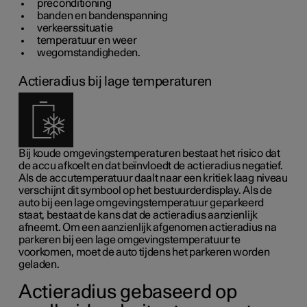
preconditioning
banden en bandenspanning
verkeerssituatie
temperatuur en weer
wegomstandigheden.
Actieradius bij lage temperaturen
Bij koude omgevingstemperaturen bestaat het risico dat
de accu afkoelt en dat beïnvloedt de actieradius negatief.
Als de accutemperatuur daalt naar een kritiek laag niveau
verschijnt dit symbool op het bestuurderdisplay. Als de
auto bij een lage omgevingstemperatuur geparkeerd
staat, bestaat de kans dat de actieradius aanzienlijk
afneemt. Om een aanzienlijk afgenomen actieradius na
parkeren bij een lage omgevingstemperatuur te
voorkomen, moet de auto tijdens het parkeren worden
geladen.
Actieradius gebaseerd op