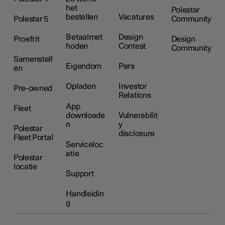
het
Polestar
bestellen
Vacatures
Polestar 5
Community
Betaalmet
Design
Proefrit
Design
hoden
Contest
Community
Samenstell
Eigendom
Pers
en
Opladen
Investor
Pre-owned
Relations
App
Fleet
downloade
Vulnerabilit
n
y
Polestar
disclosure
Fleet Portal
Serviceloc
atie
Polestar
locatie
Support
Handleidin
g