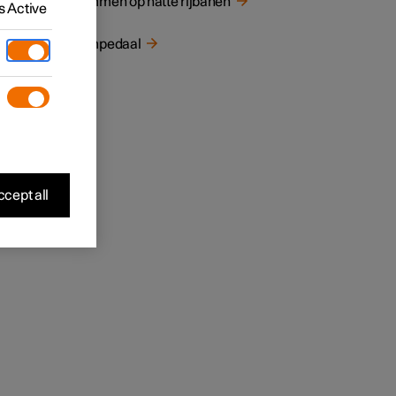
Remmen op natte rijbanen
 Active
Rempedaal
at
 bent
cept all