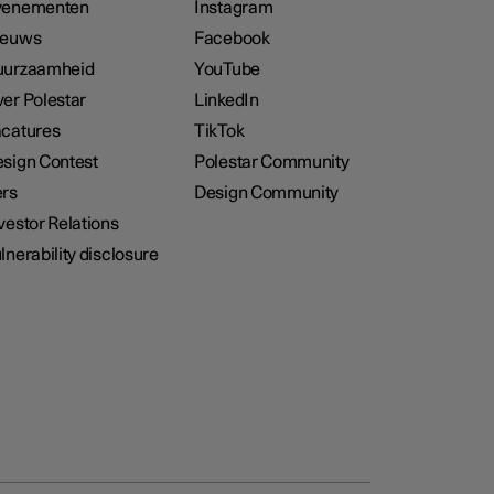
venementen
Instagram
ieuws
Facebook
uurzaamheid
YouTube
er Polestar
LinkedIn
catures
TikTok
sign Contest
Polestar Community
rs
Design Community
vestor Relations
lnerability disclosure