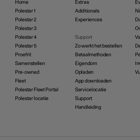
Home
Extras
E
Polestar 1
Additionals
N
Polestar 2
Experiences
D
Polestar 3
Ov
Polestar 4
Support
Va
Polestar 5
Zo werkt het bestellen
De
Proefrit
Betaalmethoden
Pe
Samenstellen
Eigendom
In
Pre-owned
Opladen
Vu
Fleet
App downloaden
Polestar Fleet Portal
Servicelocatie
Polestar locatie
Support
Handleiding