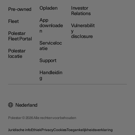
Opladen
Investor
Pre-owned
Relations
App
Fleet
downloade
Vulnerabilit
n
y
Polestar
disclosure
Fleet Portal
Serviceloc
atie
Polestar
locatie
Support
Handleidin
g
Nederland
Polestar © 2026 Alle rechten voorbehouden
Juridische info
Ethiek
Privacy
Cookies
Toegankelijkheidsverklaring