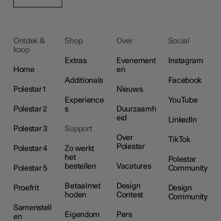
Ontdek &
Shop
Over
Social
koop
Extras
Evenement
Instagram
Home
en
Additionals
Facebook
Polestar 1
Nieuws
Experience
YouTube
Polestar 2
s
Duurzaamh
eid
LinkedIn
Polestar 3
Support
Over
TikTok
Polestar
Polestar 4
Zo werkt
het
Polestar
bestellen
Vacatures
Polestar 5
Community
Betaalmet
Design
Proefrit
Design
hoden
Contest
Community
Samenstell
Eigendom
Pers
en