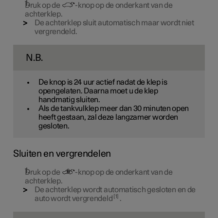
Druk op de
-knop op de onderkant van de
achterklep.
De achterklep sluit automatisch maar wordt niet
vergrendeld.
N.B.
De knop is
24 uur
actief nadat de klep is
opengelaten. Daarna moet u de klep
handmatig sluiten.
Als de tankvulklep meer dan 30 minuten open
heeft gestaan, zal deze langzamer worden
gesloten.
Sluiten en vergrendelen
Druk op de
-knop op de onderkant van de
achterklep.
De achterklep wordt automatisch gesloten en de
1
auto wordt vergrendeld
.