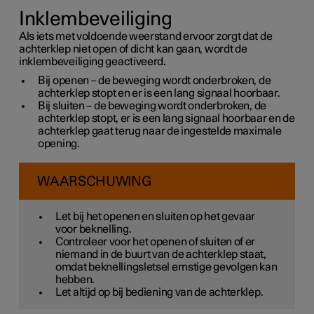
Inklembeveiliging
Als iets met voldoende weerstand ervoor zorgt dat de
achterklep niet open of dicht kan gaan, wordt de
inklembeveiliging geactiveerd.
Bij openen – de beweging wordt onderbroken, de
achterklep stopt en er is een lang signaal hoorbaar.
Bij sluiten – de beweging wordt onderbroken, de
achterklep stopt, er is een lang signaal hoorbaar en de
achterklep gaat terug naar de ingestelde maximale
opening.
WAARSCHUWING
Let bij het openen en sluiten op het gevaar
voor beknelling.
Controleer voor het openen of sluiten of er
niemand in de buurt van de achterklep staat,
omdat beknellingsletsel ernstige gevolgen kan
hebben.
Let altijd op bij bediening van de achterklep.