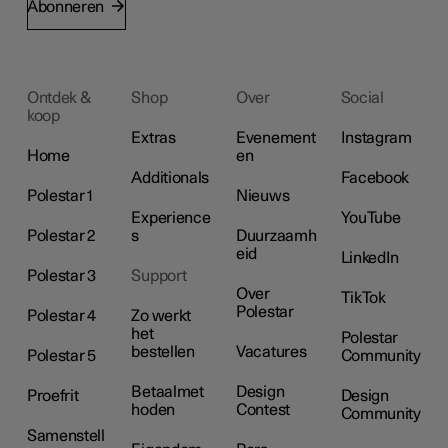
Abonneren
Ontdek &
Shop
Over
Social
koop
Extras
Evenement
Instagram
Home
en
Additionals
Facebook
Polestar 1
Nieuws
Experience
YouTube
Polestar 2
s
Duurzaamh
eid
LinkedIn
Polestar 3
Support
Over
TikTok
Polestar
Polestar 4
Zo werkt
het
Polestar
bestellen
Vacatures
Polestar 5
Community
Betaalmet
Design
Proefrit
Design
hoden
Contest
Community
Samenstell