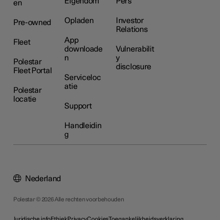
Eigendom
Pers
en
Opladen
Investor
Pre-owned
Relations
App
Fleet
downloade
Vulnerabilit
n
y
Polestar
disclosure
Fleet Portal
Serviceloc
atie
Polestar
locatie
Support
Handleidin
g
Nederland
Polestar © 2026 Alle rechten voorbehouden
Juridische info
Ethiek
Privacy
Cookies
Toegankelijkheidsverklaring