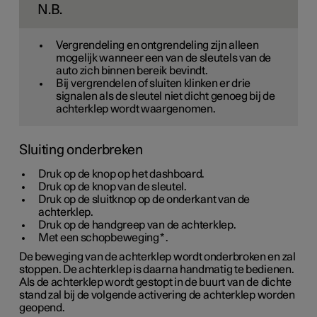
N.B.
Vergrendeling en ontgrendeling zijn alleen
mogelijk wanneer een van de sleutels van de
auto zich binnen bereik bevindt.
Bij vergrendelen of sluiten klinken er drie
signalen als de sleutel niet dicht genoeg bij de
achterklep wordt waargenomen.
Sluiting onderbreken
Druk op de knop op het dashboard.
Druk op de knop van de sleutel.
Druk op de sluitknop op de onderkant van de
achterklep.
Druk op de handgreep van de achterklep.
Met een schopbeweging
*
.
De beweging van de achterklep wordt onderbroken en zal
stoppen. De achterklep is daarna handmatig te bedienen.
Als de achterklep wordt gestopt in de buurt van de dichte
stand zal bij de volgende activering de achterklep worden
geopend.