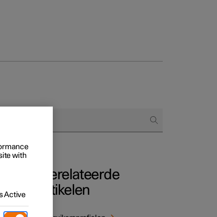
 het bestellen
ringsopties
rformance
site with
Gerelateerde
artikelen
 Active