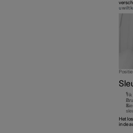
versch
u wilt 
Positie
Sle
Tik
Dru
Ki
Vergrendelen en
sle
ontgrendelen
Het los
in de a
Alarm