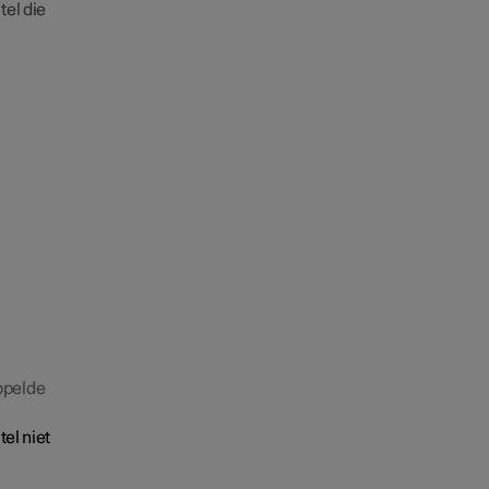
tel die
ppelde
tel niet