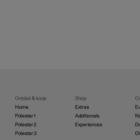
Ontdek & koop
Shop
O
Home
Extras
E
Polestar 1
Additionals
N
Polestar 2
Experiences
D
Polestar 3
Ov