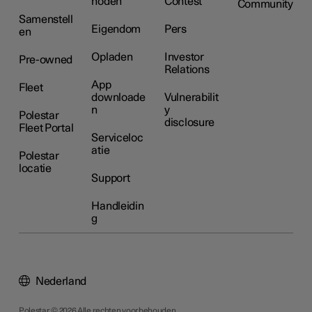
hoden
Contest
Community
Samenstell
Eigendom
Pers
en
Opladen
Investor
Pre-owned
Relations
App
Fleet
downloade
Vulnerabilit
n
y
Polestar
disclosure
Fleet Portal
Serviceloc
atie
Polestar
locatie
Support
Handleidin
g
Nederland
Polestar © 2026 Alle rechten voorbehouden