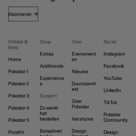
Abonneren
Ontdek &
Shop
Over
Social
koop
Extras
Evenement
Instagram
Home
en
Additionals
Facebook
Polestar 1
Nieuws
Experience
YouTube
Polestar 2
s
Duurzaamh
eid
LinkedIn
Polestar 3
Support
Over
TikTok
Polestar
Polestar 4
Zo werkt
het
Polestar
bestellen
Vacatures
Polestar 5
Community
Betaalmet
Design
Proefrit
Design