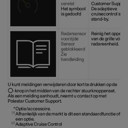
vereist
Customer Support
Het symbool
De adaptieve
is gedoofd
cruisecontrol staa
stand-by.
Radarsensor
Reinig het oppervl
voorzijde
van de grille vóór 
Sensor
radareenheid.
geblokkeerd
Zie
handleiding
U kunt meldingen verwijderen door kort te drukken op de
-knop in het midden van de rechter stuurknoppenset.
Als een melding aanhoudt, neemt u contact op met
Polestar Customer Support.
*
Optie/accessoire.
1
Afhankelijk van de markt is dit een standaardfunctie of
een optie.
2
Adaptive Cruise Control