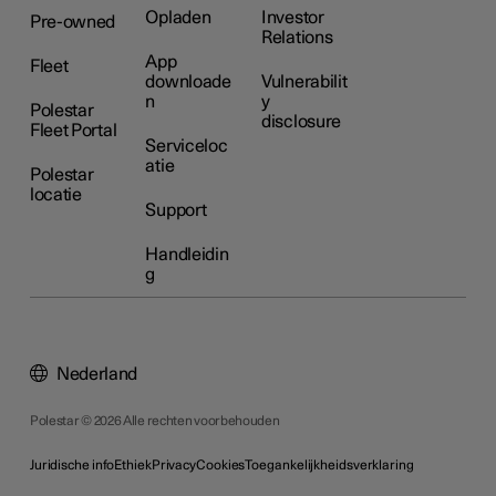
Opladen
Investor
Pre-owned
Relations
App
Fleet
downloade
Vulnerabilit
n
y
Polestar
disclosure
Fleet Portal
Serviceloc
atie
Polestar
locatie
Support
Handleidin
g
Nederland
Polestar © 2026 Alle rechten voorbehouden
Juridische info
Ethiek
Privacy
Cookies
Toegankelijkheidsverklaring