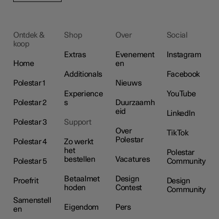
Ontdek &
Shop
Over
Social
koop
Extras
Evenement
Instagram
Home
en
Additionals
Facebook
Polestar 1
Nieuws
Experience
YouTube
Polestar 2
s
Duurzaamh
eid
LinkedIn
Polestar 3
Support
Over
TikTok
Polestar
Polestar 4
Zo werkt
het
Polestar
bestellen
Vacatures
Polestar 5
Community
Betaalmet
Design
Proefrit
Design
hoden
Contest
Community
Samenstell
Eigendom
Pers
en