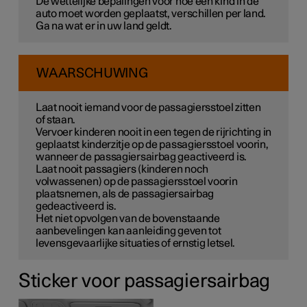
De wettelijke bepalingen voor hoe een kind in de
auto moet worden geplaatst, verschillen per land.
Ga na wat er in uw land geldt.
WAARSCHUWING
Laat nooit iemand voor de passagiersstoel zitten
of staan.
Vervoer kinderen nooit in een tegen de rijrichting in
geplaatst kinderzitje op de passagiersstoel voorin,
wanneer de passagiersairbag geactiveerd is.
Laat nooit passagiers (kinderen noch
volwassenen) op de passagiersstoel voorin
plaatsnemen, als de passagiersairbag
gedeactiveerd is.
Het niet opvolgen van de bovenstaande
aanbevelingen kan aanleiding geven tot
levensgevaarlijke situaties of ernstig letsel.
Sticker voor passagiersairbag