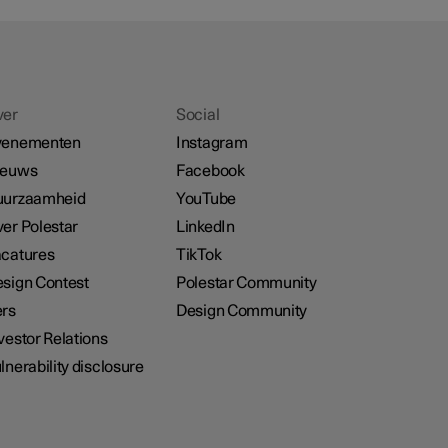
ver
Social
venementen
Instagram
ieuws
Facebook
uurzaamheid
YouTube
er Polestar
LinkedIn
catures
TikTok
sign Contest
Polestar Community
rs
Design Community
vestor Relations
lnerability disclosure