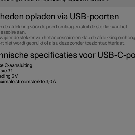
heden opladen via USB-poorten
p de afdekking vóór de poort omlaag en sluit de stekker van het
essoire aan.
wijder de stekker van het accessoire en klap de afdekking omhoog
rt niet wordt gebruikt of als u deze zonder toezicht achterlaat.
hnische specificaties voor USB-C-po
pe C-aansluiting
rsie
3.1
eding
5 V
ximale stroomsterkte
3,0 A