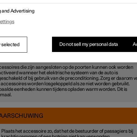
-poorten kunnen worden gebruikt voor het laden van bijvoorbeel
n of een tablet.
g and Advertising
-poorten zijn te gebruiken wanneer de auto in de comfort- of rijm
ettings
rten worden automatisch uitgeschakeld als de bestuurder de auto
t. Als de auto niet wordt vergrendeld of ontgrendeld met Verlaagde
 poorten nog ca. 10 minuten actief.
Do not sell my personal data
Ac
 selected
B.
essoires die zijn aangesloten op de poorten kunnen ook worden
ctiveerd wanneer het elektrische systeem van de auto is
geschakeld of bij gebruik van de preconditioning. Zorg er daarom v
 accessoires worden losgekoppeld als ze niet worden gebruikt.
aalde eenheden kunnen tijdens opladen warm worden. Dit is
rmaal.
AARSCHUWING
Plaats het accessoire zo, dat het de bestuurder of passagiers bij
krachtig remmen of een botsing niet kan verwonden.