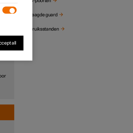
USB-poorten
d een
Verlaagde guard
odus
Gebruiksstanden
 guard
cept all
oor