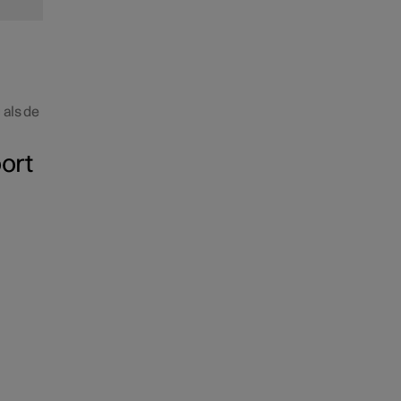
 als de
ort