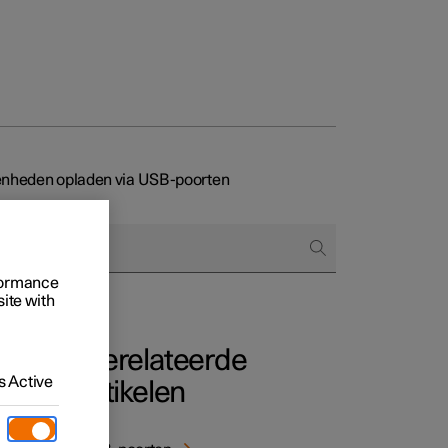
nheden opladen via USB-poorten
 het bestellen
rformance
ringsopties
site with
Gerelateerde
 Active
artikelen