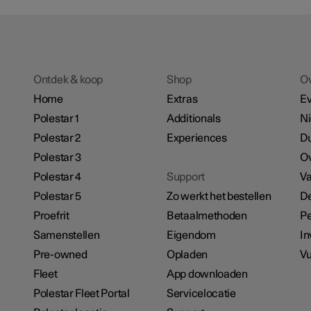
Ontdek & koop
Shop
O
Home
Extras
E
Polestar 1
Additionals
N
Polestar 2
Experiences
D
Polestar 3
Ov
Polestar 4
Support
Va
Polestar 5
Zo werkt het bestellen
De
Proefrit
Betaalmethoden
Pe
Samenstellen
Eigendom
In
Pre-owned
Opladen
Vu
Fleet
App downloaden
Polestar Fleet Portal
Servicelocatie