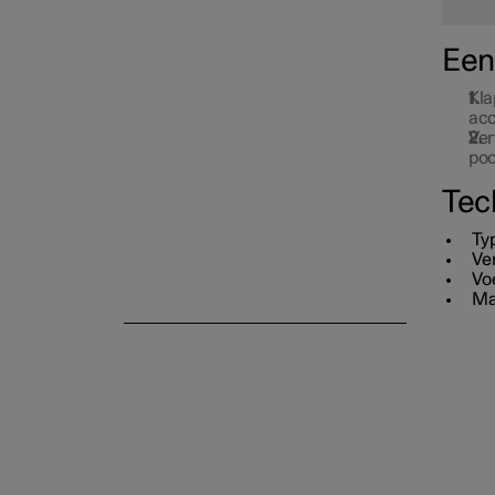
Een
Kla
acc
Ver
poo
Tec
Ty
Ve
Vo
Ma