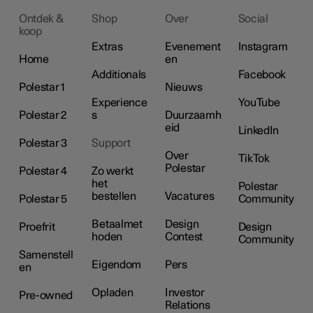
Ontdek &
Shop
Over
Social
koop
Extras
Evenement
Instagram
Home
en
Additionals
Facebook
Polestar 1
Nieuws
Experience
YouTube
Polestar 2
s
Duurzaamh
eid
LinkedIn
Polestar 3
Support
Over
TikTok
Polestar
Polestar 4
Zo werkt
het
Polestar
bestellen
Vacatures
Polestar 5
Community
Betaalmet
Design
Proefrit
Design
hoden
Contest
Community
Samenstell
Eigendom
Pers
en
Opladen
Investor
Pre-owned
Relations