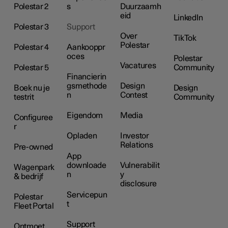
Polestar 2
s
Duurzaamh
eid
LinkedIn
Polestar 3
Support
Over
TikTok
Polestar
Polestar 4
Aankooppr
oces
Polestar
Vacatures
Polestar 5
Community
Financierin
gsmethode
Design
Boek nu je
Design
n
Contest
testrit
Community
Eigendom
Media
Configuree
r
Opladen
Investor
Relations
Pre-owned
App
downloade
Vulnerabilit
Wagenpark
n
y
& bedrijf
disclosure
Servicepun
Polestar
t
Fleet Portal
Support
Ontmoet