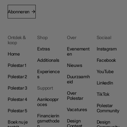
Abonneren
Ontdek &
Shop
Over
Sociaal
koop
Extras
Evenement
Instagram
Home
en
Additionals
Facebook
Polestar 1
Nieuws
Experience
YouTube
Polestar 2
s
Duurzaamh
eid
LinkedIn
Polestar 3
Support
Over
TikTok
Polestar
Polestar 4
Aankooppr
oces
Polestar
Vacatures
Polestar 5
Community
Financierin
gsmethode
Design
Boek nu je
Design
n
Contest