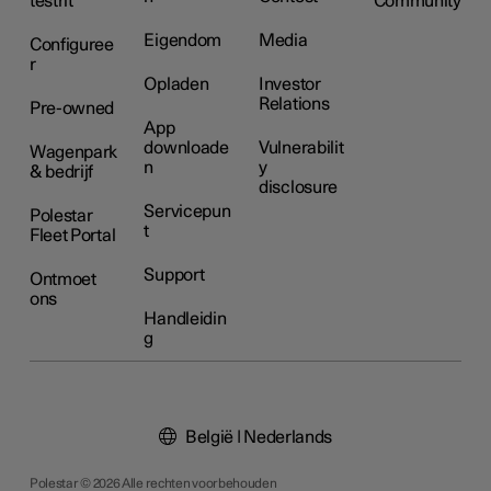
testrit
Community
Eigendom
Media
Configuree
r
Opladen
Investor
Relations
Pre-owned
App
downloade
Vulnerabilit
Wagenpark
n
y
& bedrijf
disclosure
Servicepun
Polestar
t
Fleet Portal
Support
Ontmoet
ons
Handleidin
g
België | Nederlands
Polestar © 2026 Alle rechten voorbehouden