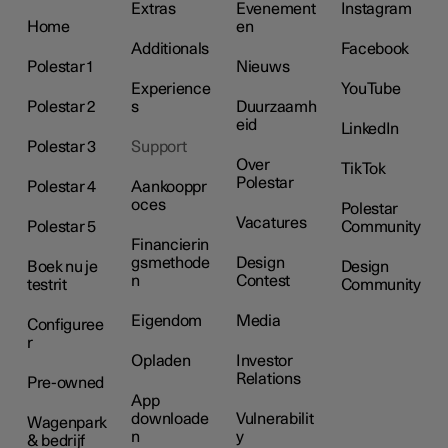
Extras
Evenement
Instagram
Home
en
Additionals
Facebook
Polestar 1
Nieuws
Experience
YouTube
Polestar 2
s
Duurzaamh
eid
LinkedIn
Polestar 3
Support
Over
TikTok
Polestar
Polestar 4
Aankooppr
oces
Polestar
Vacatures
Polestar 5
Community
Financierin
gsmethode
Design
Boek nu je
Design
n
Contest
testrit
Community
Eigendom
Media
Configuree
r
Opladen
Investor
Relations
Pre-owned
App
downloade
Vulnerabilit
Wagenpark
n
y
& bedrijf