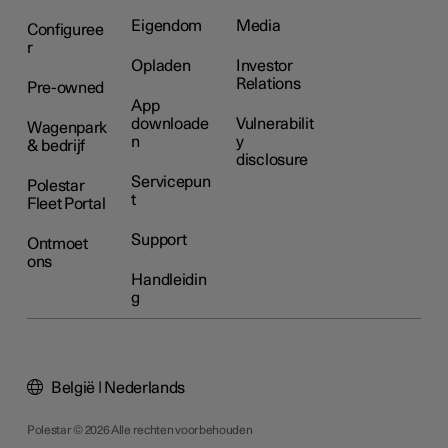
Eigendom
Media
Configuree
r
Opladen
Investor
Relations
Pre-owned
App
downloade
Vulnerabilit
Wagenpark
n
y
& bedrijf
disclosure
Servicepun
Polestar
t
Fleet Portal
Support
Ontmoet
ons
Handleidin
g
België | Nederlands
Polestar © 2026 Alle rechten voorbehouden