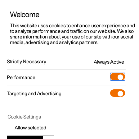
Welcome
Polestar 2
Aanbiedingen voor particulieren
This website uses cookies to enhance user experience and
Handleiding
Videogalerij
Software-updates
to analyze performance and traffic on our website. We also
Polestar 3
Aanbiedingen voor
share information about your use of our site with our social
media, advertising and analytics partners.
professionelen
Polestar 4
Kinderslot
Polestar 5
Bekijk onze stockwagens
Strictly Necessary
Always Active
Polestar 2 - 2025
Polestar 4 coupé
Configureer
Pre-owned
Performance
Pre-owned
Ontmoet ons
Ontdek Polestar 4
Shop
Testrit
Servicepunten
Targeting and Advertising
Testrit
Meer
Bevestigingspunten voor
Extras
Service
Configureer
Ontdek Polestar 2
Ontdek Polestar 3
kinderzitjes
Cookie Settings
Over pre-owned
Additionals
Opladen
Bekijk onze stockwagens
Testrit
Testrit
(Opent in een nieuw venster)
Allow selected
Pre-owned aanbiedingen
Experiences
Support
Aanbiedingen voor
Aanbiedingen voor
Aanbiedingen voor
Ontdek Polestar 5