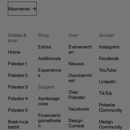
Abonneren
Ontdek &
Shop
Over
Sociaal
koop
Extras
Evenement
Instagram
Home
en
Additionals
Facebook
Polestar 1
Nieuws
Experience
YouTube
Polestar 2
s
Duurzaamh
eid
LinkedIn
Polestar 3
Support
Over
TikTok
Polestar
Polestar 4
Aankooppr
oces
Polestar
Vacatures
Polestar 5
Community
Financierin
gsmethode
Design
Boek nu je
Design
n
Contest
testrit
Community