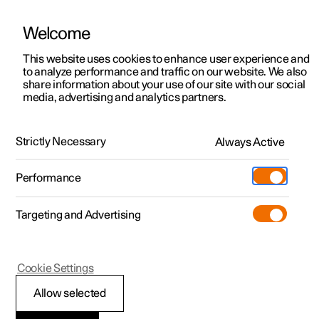
Welcome
Polestar 2
Aanbiedingen voor particulieren
This website uses cookies to enhance user experience and
Handleiding
Videogalerij
Software-updates
to analyze performance and traffic on our website. We also
Polestar 3
Aanbiedingen voor
share information about your use of our site with our social
media, advertising and analytics partners.
professionelen
Polestar 4
Navigatie
Polestar 5
Bekijk onze stockwagens
Strictly Necessary
Always Active
Polestar 2 - 2025
Polestar 4 coupé
Configureer
Pre-owned
Performance
Pre-owned
Ontmoet ons
Ontdek Polestar 4
Shop
Testrit
Servicepunten
Targeting and Advertising
Testrit
Meer
Kaartupdate
Extras
Service
Configureer
Ontdek Polestar 2
Ontdek Polestar 3
Cookie Settings
Over pre-owned
Additionals
Opladen
Bekijk onze stockwagens
Testrit
Testrit
(Opent in een nieuw venster)
Allow selected
Pre-owned aanbiedingen
Experiences
Support
Google Maps updaten
Aanbiedingen voor
Aanbiedingen voor
Aanbiedingen voor
Ontdek Polestar 5