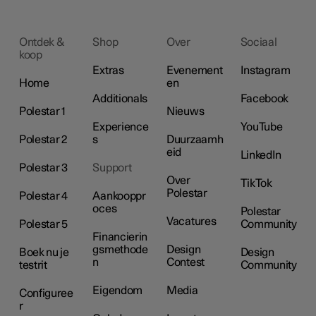
Ontdek &
Shop
Over
Sociaal
koop
Extras
Evenement
Instagram
Home
en
Additionals
Facebook
Polestar 1
Nieuws
Experience
YouTube
Polestar 2
s
Duurzaamh
eid
LinkedIn
Polestar 3
Support
Over
TikTok
Polestar
Polestar 4
Aankooppr
oces
Polestar
Vacatures
Polestar 5
Community
Financierin
gsmethode
Design
Boek nu je
Design
n
Contest
testrit
Community
Eigendom
Media
Configuree
r