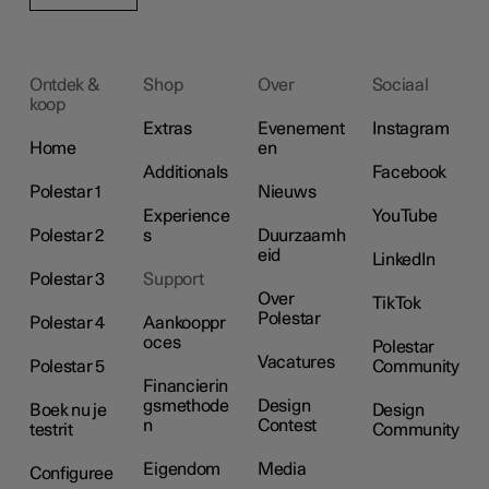
Ontdek &
Shop
Over
Sociaal
koop
Extras
Evenement
Instagram
Home
en
Additionals
Facebook
Polestar 1
Nieuws
Experience
YouTube
Polestar 2
s
Duurzaamh
eid
LinkedIn
Polestar 3
Support
Over
TikTok
Polestar
Polestar 4
Aankooppr
oces
Polestar
Vacatures
Polestar 5
Community
Financierin
gsmethode
Design
Boek nu je
Design
n
Contest
testrit
Community
Eigendom
Media
Configuree