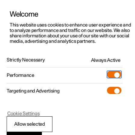
Welcome
Polestar 2
Aanbiedingen voor particulieren
This website uses cookies to enhance user experience and
Handleiding
Videogalerij
Software-updates
to analyze performance and traffic on our website. We also
Polestar 3
Aanbiedingen voor
share information about your use of our site with our social
media, advertising and analytics partners.
professionelen
Polestar 4
Navigatie
Polestar 5
Bekijk onze stockwagens
Strictly Necessary
Always Active
Polestar 2 - 2023
Polestar 4 coupé
Configureer
Pre-owned
Performance
Pre-owned
Ontmoet ons
Ontdek Polestar 4
Shop
Testrit
Servicepunten
Targeting and Advertising
Testrit
Meer
Instellingen voor navigatie
Extras
Service
Configureer
Ontdek Polestar 2
Ontdek Polestar 3
Cookie Settings
Over pre-owned
Additionals
Opladen
Bekijk onze stockwagens
Testrit
Testrit
(Opent in een nieuw venster)
Allow selected
Pre-owned aanbiedingen
Experiences
Support
Instellingen in Google Maps
Aanbiedingen voor
Aanbiedingen voor
Aanbiedingen voor
Ontdek Polestar 5