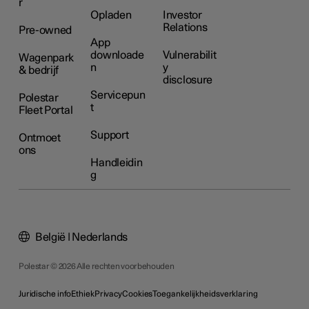
r
Opladen
Investor
Relations
Pre-owned
App
downloade
Vulnerabilit
Wagenpark
n
y
& bedrijf
disclosure
Servicepun
Polestar
t
Fleet Portal
Support
Ontmoet
ons
Handleidin
g
België | Nederlands
Polestar © 2026 Alle rechten voorbehouden
Juridische info
Ethiek
Privacy
Cookies
Toegankelijkheidsverklaring