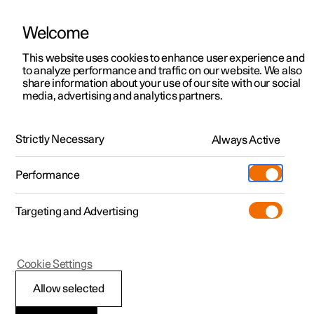
Welcome
Polestar 2
Aanbiedingen voor particulieren
This website uses cookies to enhance user experience and
Handleiding
Videogalerij
Software-updates
to analyze performance and traffic on our website. We also
Polestar 3
Aanbiedingen voor
share information about your use of our site with our social
media, advertising and analytics partners.
professionelen
Polestar 4
Starten en rijden
Polestar 5
Bekijk onze stockwagens
Strictly Necessary
Always Active
Polestar 2 - 2022
Polestar 4 coupé
Configureer
Pre-owned
Performance
Pre-owned
Ontmoet ons
Ontdek Polestar 4
Shop
Testrit
Servicepunten
Targeting and Advertising
Testrit
Meer
Rijstanden
Extras
Service
Configureer
Ontdek Polestar 2
Ontdek Polestar 3
Cookie Settings
Over pre-owned
Additionals
Opladen
Bekijk onze stockwagens
Testrit
Testrit
(Opent in een nieuw venster)
Allow selected
Pre-owned aanbiedingen
Experiences
Support
Filerijden
Aanbiedingen voor
Aanbiedingen voor
Aanbiedingen voor
Ontdek Polestar 5