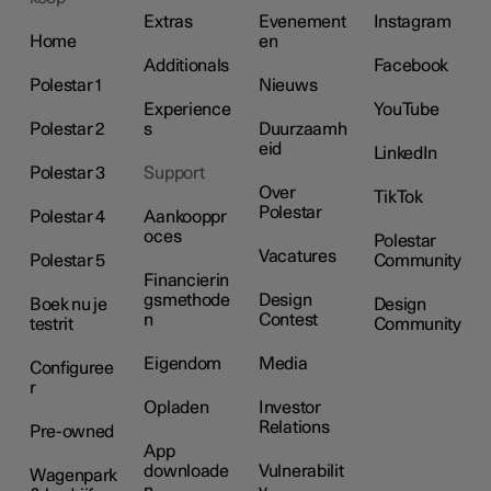
Extras
Evenement
Instagram
Home
en
Additionals
Facebook
Polestar 1
Nieuws
Experience
YouTube
Polestar 2
s
Duurzaamh
eid
LinkedIn
Polestar 3
Support
Over
TikTok
Polestar
Polestar 4
Aankooppr
oces
Polestar
Vacatures
Polestar 5
Community
Financierin
gsmethode
Design
Boek nu je
Design
n
Contest
testrit
Community
Eigendom
Media
Configuree
r
Opladen
Investor
Relations
Pre-owned
App
downloade
Vulnerabilit
Wagenpark