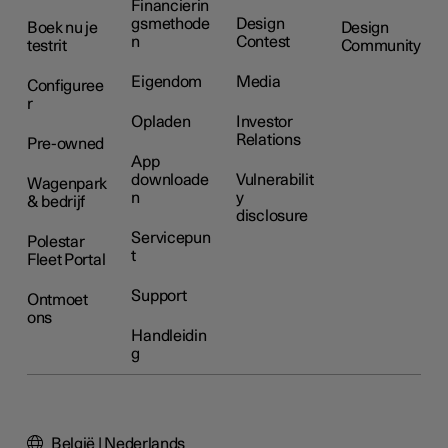
Financierin
gsmethode
Design
Boek nu je
Design
n
Contest
testrit
Community
Eigendom
Media
Configuree
r
Opladen
Investor
Relations
Pre-owned
App
downloade
Vulnerabilit
Wagenpark
n
y
& bedrijf
disclosure
Servicepun
Polestar
t
Fleet Portal
Support
Ontmoet
ons
Handleidin
g
België | Nederlands