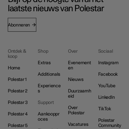
laatste nieuws van Polestar
Abonneren
Ontdek &
Shop
Over
Sociaal
koop
Extras
Evenement
Instagram
Home
en
Additionals
Facebook
Polestar 1
Nieuws
Experience
YouTube
Polestar 2
s
Duurzaamh
eid
LinkedIn
Polestar 3
Support
Over
TikTok
Polestar
Polestar 4
Aankooppr
oces
Polestar
Vacatures
Polestar 5
Community