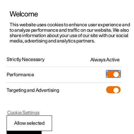
Welcome
Polestar 2
Aanbiedingen voor particulieren
This website uses cookies to enhance user experience and
Handleiding
Videogalerij
Software-updates
to analyze performance and traffic on our website. We also
Polestar 3
Aanbiedingen voor
share information about your use of our site with our social
media, advertising and analytics partners.
professionelen
Polestar 4
Specificaties
Polestar 5
Bekijk onze stockwagens
Strictly Necessary
Always Active
Polestar 2 - 2022
Polestar 4 coupé
Configureer
Pre-owned
Performance
Pre-owned
Ontmoet ons
Ontdek Polestar 4
Shop
Testrit
Servicepunten
Targeting and Advertising
Testrit
Meer
Maten en gewichten
Extras
Service
Configureer
Ontdek Polestar 2
Ontdek Polestar 3
Cookie Settings
Over pre-owned
Additionals
Opladen
Bekijk onze stockwagens
Testrit
Testrit
(Opent in een nieuw venster)
Allow selected
Pre-owned aanbiedingen
Experiences
Support
Aanhangergewichten en
Aanbiedingen voor
Aanbiedingen voor
Aanbiedingen voor
Ontdek Polestar 5