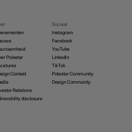
ver
Sociaal
venementen
Instagram
ieuws
Facebook
uurzaamheid
YouTube
er Polestar
LinkedIn
catures
TikTok
sign Contest
Polestar Community
edia
Design Community
vestor Relations
lnerability disclosure