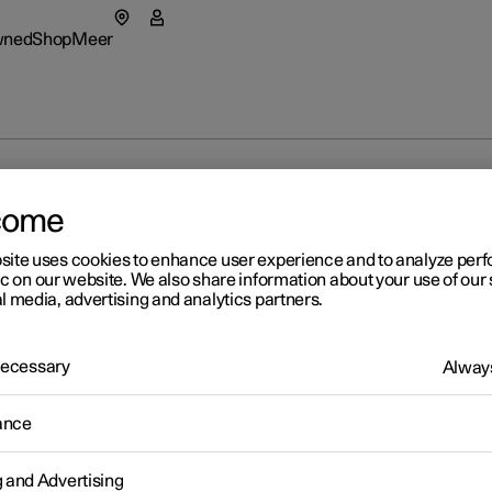
wned
Shop
Meer
r 5
nu Pre-owned
Submenu Shop
Submenu Meer
as
Fleet & 
star 4 SUV
n van Polestar
tionals
Aankoop
come
nt in een nieuw venster)
 hem ontdekken
eriences
Financie
site uses cookies to enhance user experience and to analyze pe
 Polestar
ic on our website. We also share information about your use of our 
rte aanvragen
Voordeel
l media, advertising and analytics partners.
rzaamheid
jk onze stockwagens
jk onze stockwagens
igureer
uws
estar
 Necessary
igureer
igureer
Always
neer je op de
owned Polestar 2
owned Polestar 3
ance
wsbrief
g and Advertising