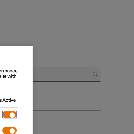
Business
proces
ringsopties
rformance
site with
 alle aard
 Active