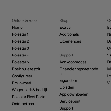
Ontdek & koop
Shop
O
Home
Extras
E
Polestar 1
Additionals
N
Polestar 2
Experiences
D
Polestar 3
Ov
Polestar 4
Support
Va
Polestar 5
Aankoopproces
De
Boek nu je testrit
Financieringsmethode
M
n
Configureer
In
Eigendom
Pre-owned
Vu
Opladen
Wagenpark & bedrijf
App downloaden
Polestar Fleet Portal
Servicepunt
Ontmoet ons
Support