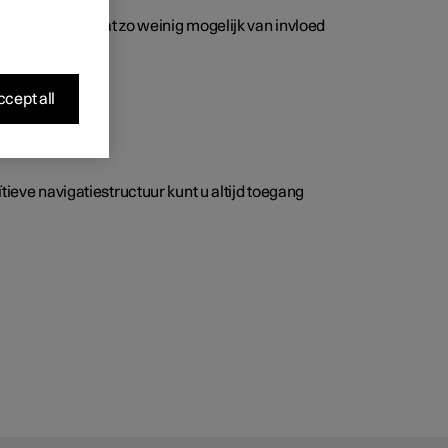
ficiënt is en dat zo weinig mogelijk van invloed
cept all
tieve navigatiestructuur kunt u altijd toegang