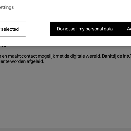
ettings
ren door het aanbieden van een productassortiment dat schoon en ef
Do not sell my personal data
Ac
 selected
nt
 en maakt contact mogelijk met de digitale wereld. Dankzij de intuï
der te worden afgeleid.