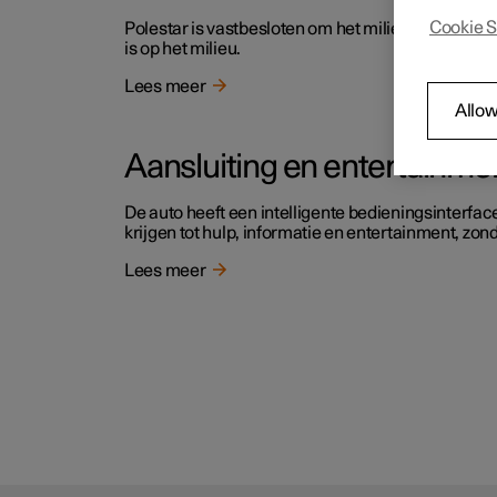
Cookie S
Polestar is vastbesloten om het milieu te verbete
is op het milieu.
Lees meer
Allow
Aansluiting en entertainme
De auto heeft een intelligente bedieningsinterface
krijgen tot hulp, informatie en entertainment, zon
Lees meer