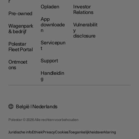
r
Opladen
Investor
Relations
Pre-owned
App
downloade
Vulnerabilit
Wagenpark
n
y
& bedrijf
disclosure
Servicepun
Polestar
t
Fleet Portal
Support
Ontmoet
ons
Handleidin
g
België | Nederlands
Polestar © 2026 Alle rechten voorbehouden
Juridische info
Ethiek
Privacy
Cookies
Toegankelijkheidsverklaring