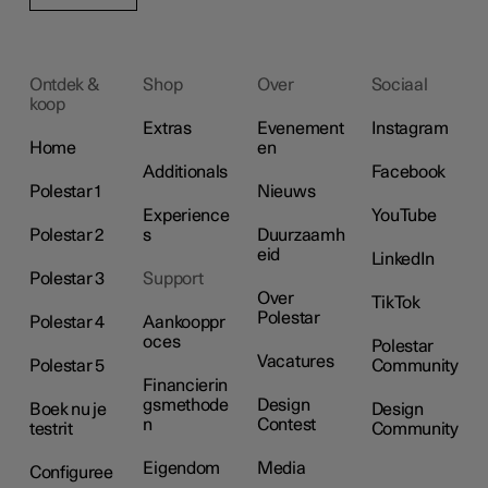
Ontdek &
Shop
Over
Sociaal
koop
Extras
Evenement
Instagram
Home
en
Additionals
Facebook
Polestar 1
Nieuws
Experience
YouTube
Polestar 2
s
Duurzaamh
eid
LinkedIn
Polestar 3
Support
Over
TikTok
Polestar
Polestar 4
Aankooppr
oces
Polestar
Vacatures
Polestar 5
Community
Financierin
gsmethode
Design
Boek nu je
Design
n
Contest
testrit
Community
Eigendom
Media
Configuree