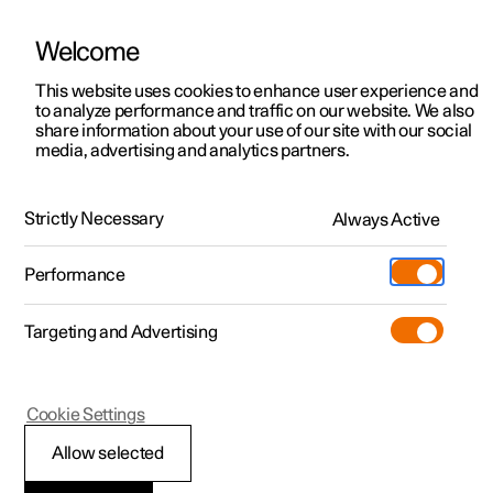
Welcome
Polestar 2
Aanbiedingen voor particulieren
This website uses cookies to enhance user experience and
Handleiding
Videogalerij
Downloads
Software-updates
to analyze performance and traffic on our website. We also
Polestar 3
Aanbiedingen voor
share information about your use of our site with our social
media, advertising and analytics partners.
professionelen
Polestar 4
Bestuurdersondersteuning
Polestar 5
Bekijk onze stockwagens
Strictly Necessary
Always Active
Polestar 1 - 2021
Polestar 4 coupé
Configureer
Pre-owned
Performance
Pre-owned
Ontmoet ons
Ontdek Polestar 4
Shop
Testrit
Servicepunten
Targeting and Advertising
Testrit
Meer
City Safety
Extras
Service
Configureer
Ontdek Polestar 2
Ontdek Polestar 3
Cookie Settings
Over pre-owned
Additionals
Opladen
Bekijk onze stockwagens
Testrit
Testrit
(Opent in een nieuw venster)
Allow selected
Pre-owned aanbiedingen
Experiences
Support
City Safety™
Aanbiedingen voor
Aanbiedingen voor
Aanbiedingen voor
Ontdek Polestar 5