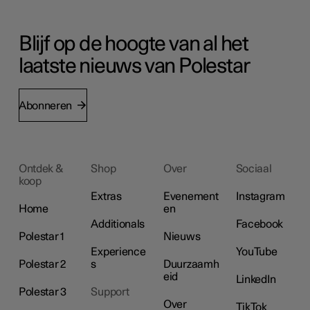
Blijf op de hoogte van al het
laatste nieuws van Polestar
Abonneren
Ontdek &
Shop
Over
Sociaal
koop
Extras
Evenement
Instagram
Home
en
Additionals
Facebook
Polestar 1
Nieuws
Experience
YouTube
Polestar 2
s
Duurzaamh
eid
LinkedIn
Polestar 3
Support
Over
TikTok