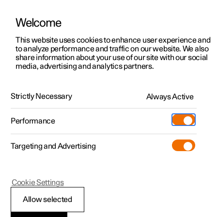
Welcome
Polestar 2
Aanbiedingen voor particulieren
This website uses cookies to enhance user experience and
Handleiding
Videogalerij
Downloads
Software-updates
to analyze performance and traffic on our website. We also
Polestar 3
Aanbiedingen voor
share information about your use of our site with our social
media, advertising and analytics partners.
professionelen
Polestar 4
Snelheidsbegrenzerfuncties
Polestar 5
Bekijk onze stockwagens
Strictly Necessary
Always Active
Polestar 1 - 2021
Polestar 4 coupé
Configureer
Pre-owned
Performance
Pre-owned
Ontmoet ons
Ontdek Polestar 4
Shop
Testrit
Servicepunten
Targeting and Advertising
Testrit
Meer
Snelheidsbegrenzer
Extras
Service
Configureer
Ontdek Polestar 2
Ontdek Polestar 3
Cookie Settings
Over pre-owned
Additionals
Opladen
Bekijk onze stockwagens
Testrit
Testrit
(Opent in een nieuw venster)
Allow selected
Pre-owned aanbiedingen
Experiences
Support
Snelheidsbegrenzer
Aanbiedingen voor
Aanbiedingen voor
Aanbiedingen voor
Ontdek Polestar 5