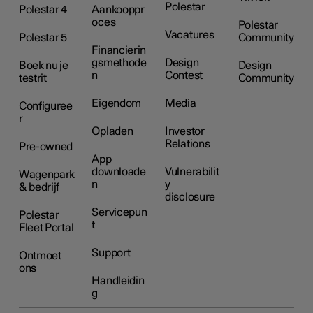
Polestar
Polestar 4
Aankooppr
oces
Polestar
Vacatures
Polestar 5
Community
Financierin
gsmethode
Design
Boek nu je
Design
n
Contest
testrit
Community
Eigendom
Media
Configuree
r
Opladen
Investor
Relations
Pre-owned
App
downloade
Vulnerabilit
Wagenpark
n
y
& bedrijf
disclosure
Servicepun
Polestar
t
Fleet Portal
Support
Ontmoet
ons
Handleidin
g