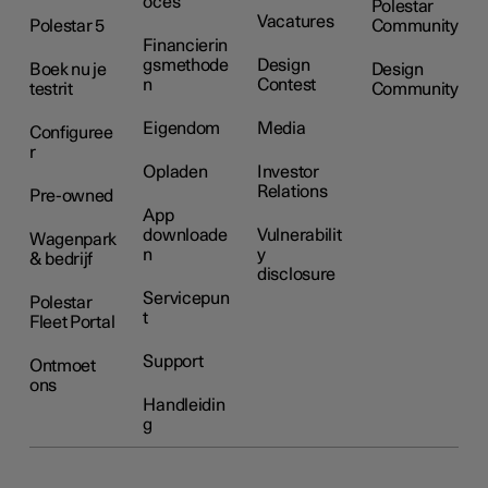
oces
Polestar
Vacatures
Polestar 5
Community
Financierin
gsmethode
Design
Boek nu je
Design
n
Contest
testrit
Community
Eigendom
Media
Configuree
r
Opladen
Investor
Relations
Pre-owned
App
downloade
Vulnerabilit
Wagenpark
n
y
& bedrijf
disclosure
Servicepun
Polestar
t
Fleet Portal
Support
Ontmoet
ons
Handleidin
g