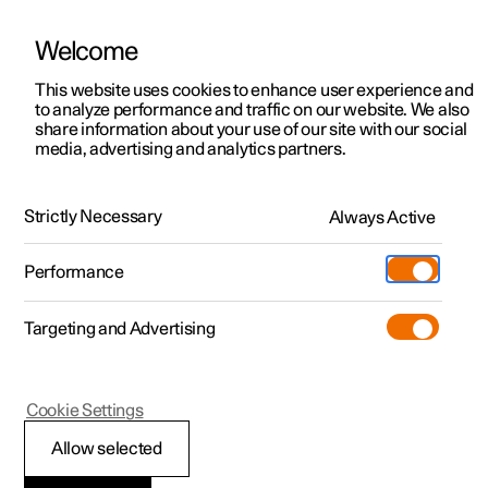
Welcome
Polestar 2
Aanbiedingen voor particulieren
This website uses cookies to enhance user experience and
Handleiding
Videogalerij
Downloads
Software-updates
to analyze performance and traffic on our website. We also
Polestar 3
Aanbiedingen voor
share information about your use of our site with our social
media, advertising and analytics partners.
professionelen
Polestar 4
Telefoon
Polestar 5
Bekijk onze stockwagens
Strictly Necessary
Always Active
Polestar 1 - 2021
Polestar 4 coupé
Configureer
Pre-owned
Performance
Pre-owned
Ontmoet ons
Ontdek Polestar 4
Shop
Testrit
Servicepunten
Targeting and Advertising
Testrit
Meer
Android Auto
Extras
Service
Configureer
Ontdek Polestar 2
Ontdek Polestar 3
Cookie Settings
Over pre-owned
Additionals
Opladen
Bekijk onze stockwagens
Testrit
Testrit
(Opent in een nieuw venster)
Allow selected
Pre-owned aanbiedingen
Experiences
Support
Android Auto
Aanbiedingen voor
Aanbiedingen voor
Aanbiedingen voor
Ontdek Polestar 5