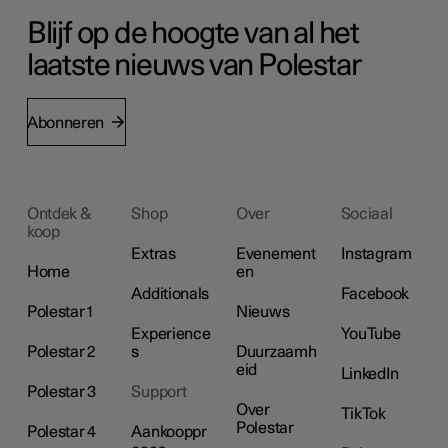
Blijf op de hoogte van al het
laatste nieuws van Polestar
Abonneren
Ontdek &
Shop
Over
Sociaal
koop
Extras
Evenement
Instagram
Home
en
Additionals
Facebook
Polestar 1
Nieuws
Experience
YouTube
Polestar 2
s
Duurzaamh
eid
LinkedIn
Polestar 3
Support
Over
TikTok
Polestar
Polestar 4
Aankooppr