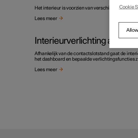
Cookie S
Het interieur is voorzien van verschillende soorten
Lees meer
Allow
Interieurverlichting aanpas
Afhankelijk van de contactslotstand gaat de inter
het dashboard en bepaalde verlichtingsfuncties z
Lees meer