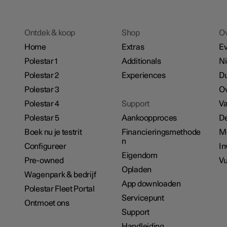
Ontdek & koop
Shop
O
Home
Extras
E
Polestar 1
Additionals
N
Polestar 2
Experiences
D
Polestar 3
Ov
Polestar 4
Support
Va
Polestar 5
Aankoopproces
De
Boek nu je testrit
Financieringsmethode
M
n
Configureer
In
Eigendom
Pre-owned
Vu
Opladen
Wagenpark & bedrijf
App downloaden
Polestar Fleet Portal
Servicepunt
Ontmoet ons
Support
Handleiding