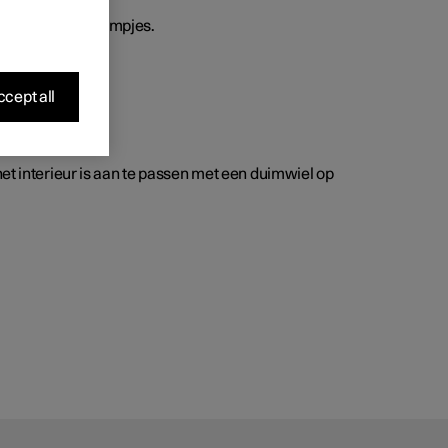
hting en de leeslampjes.
cept all
het interieur is aan te passen met een duimwiel op