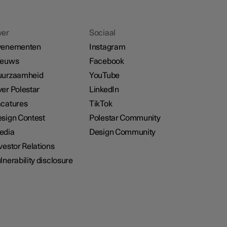
ver
Sociaal
venementen
Instagram
ieuws
Facebook
uurzaamheid
YouTube
er Polestar
LinkedIn
catures
TikTok
sign Contest
Polestar Community
edia
Design Community
vestor Relations
lnerability disclosure