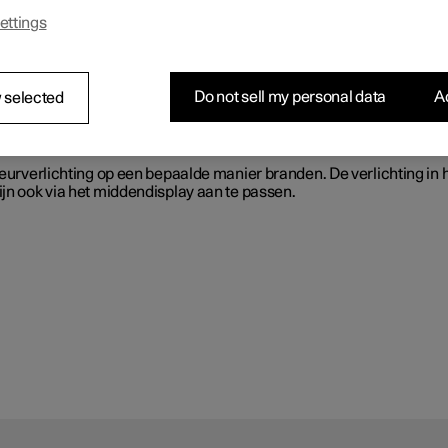
ettings
 verlichting, zoals de interieurverlichting, de instelbare sierverlic
Do not sell my personal data
Ac
 selected
sen
ieurverlichting op een bepaalde manier branden. De verlichting in 
ijn ook via het middendisplay aan te passen.