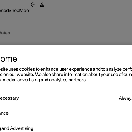
wned
Shop
Meer
r 5
nu Pre-owned
Submenu Shop
Submenu Meer
dates
as
Fleet & 
star 4 SUV
tionals
Aankoop
come
nt in een nieuw venster)
 hem ontdekken
eriences
Financie
site uses cookies to enhance user experience and to analyze pe
 Polestar
ic on our website. We also share information about your use of our 
rte aanvragen
Voordeel
l media, advertising and analytics partners.
rzaamheid
jk onze stockwagens
jk onze stockwagens
igureer
uws
 Necessary
Always
igureer
igureer
neer je op de
owned Polestar 2
owned Polestar 3
ance
wsbrief
g and Advertising