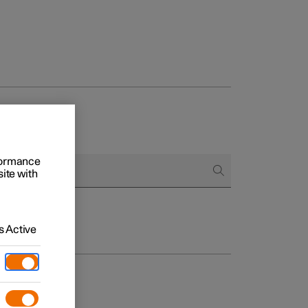
Business
proces
ringsopties
rformance
site with
 alle aard
 Active