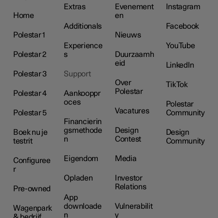
Extras
Evenement
Instagram
Home
en
Additionals
Facebook
Polestar 1
Nieuws
Experience
YouTube
Polestar 2
s
Duurzaamh
eid
LinkedIn
Polestar 3
Support
Over
TikTok
Polestar
Polestar 4
Aankooppr
oces
Polestar
Vacatures
Polestar 5
Community
Financierin
gsmethode
Design
Boek nu je
Design
n
Contest
testrit
Community
Eigendom
Media
Configuree
r
Opladen
Investor
Relations
Pre-owned
App
downloade
Vulnerabilit
Wagenpark
n
y
& bedrijf