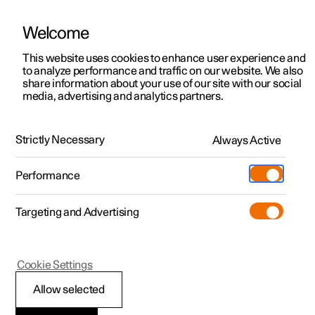
Welcome
Polestar 2
Aanbiedingen voor particulieren
This website uses cookies to enhance user experience and
Handleiding
Videogalerij
Downloads
Software-updates
to analyze performance and traffic on our website. We also
Polestar 3
Aanbiedingen voor
share information about your use of our site with our social
media, advertising and analytics partners.
professionelen
Polestar 4
Voorstoel
Polestar 5
Bekijk onze stockwagens
Strictly Necessary
Always Active
Polestar 1 - 2021
Polestar 4 coupé
Configureer
Pre-owned
Performance
Pre-owned
Ontmoet ons
Ontdek Polestar 4
Shop
Testrit
Servicepunten
Targeting and Advertising
Testrit
Meer
Geheugenfunctie voor
Extras
Service
Configureer
Ontdek Polestar 2
Ontdek Polestar 3
voorstoel
Cookie Settings
Over pre-owned
Additionals
Opladen
Bekijk onze stockwagens
Testrit
Testrit
(Opent in een nieuw venster)
Allow selected
Pre-owned aanbiedingen
Experiences
Support
Aanbiedingen voor
Aanbiedingen voor
Aanbiedingen voor
Ontdek Polestar 5