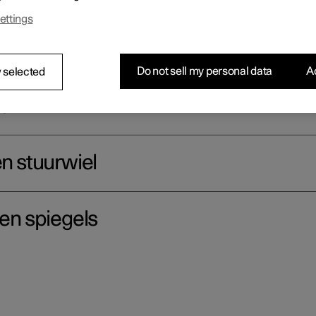
 de fysieke knoppen op de middenconsole, het middendisplay en de
ettings
Do not sell my personal data
Ac
 selected
eur
en stuurwiel
 en spiegels