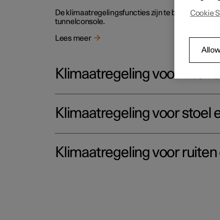
De klimaatregelingsfuncties zijn te bedienen via
Cookie S
tunnelconsole.
Lees meer
Allow
Klimaatregeling voor interi
Klimaatregeling voor stoel 
Klimaatregeling voor ruiten