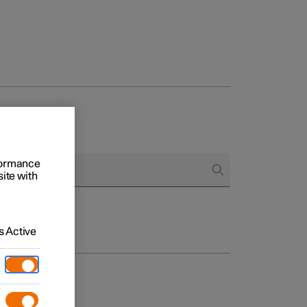
Business
proces
ringsopties
rformance
site with
 alle aard
 Active