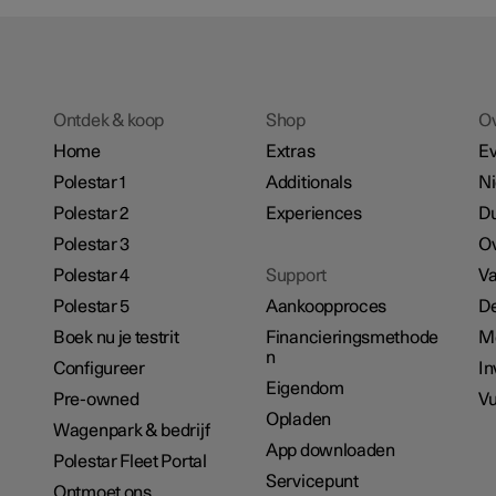
Ontdek & koop
Shop
O
Home
Extras
E
Polestar 1
Additionals
N
Polestar 2
Experiences
D
Polestar 3
Ov
Polestar 4
Support
Va
Polestar 5
Aankoopproces
De
Boek nu je testrit
Financieringsmethode
M
n
Configureer
In
Eigendom
Pre-owned
Vu
Opladen
Wagenpark & bedrijf
App downloaden
Polestar Fleet Portal
Servicepunt
Ontmoet ons