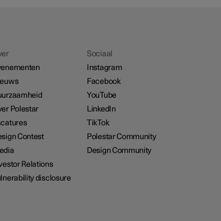
ver
Sociaal
venementen
Instagram
ieuws
Facebook
uurzaamheid
YouTube
er Polestar
LinkedIn
catures
TikTok
sign Contest
Polestar Community
edia
Design Community
vestor Relations
lnerability disclosure