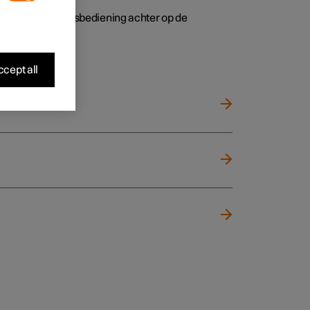
 klimaatregelingsbediening achter op de
cept all