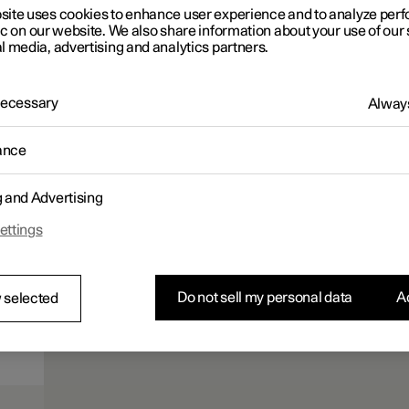
site uses cookies to enhance user experience and to analyze pe
ic on our website. We also share information about your use of our 
l media, advertising and analytics partners.
 Necessary
Always
ance
g and Advertising
ettings
Do not sell my personal data
Ac
 selected