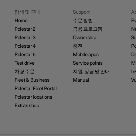
탐색 및 구매
Support
A
Home
주문 방법
Ev
Polestar 2
금융 프로그램
N
Polestar 3
Ownership
Su
Polestar 4
충전
P
Polestar 5
Mobile apps
De
Test drive
Service points
M
차량 주문
지원, 상담 및 안내
In
Fleet & Business
Manual
Vu
Polestar Fleet Portal
Polestar locations
Extras shop