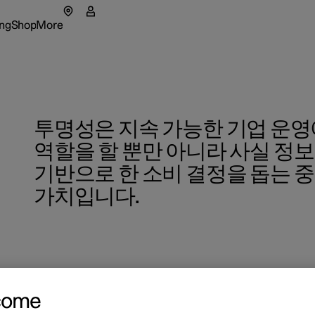
ng
Shop
More
 메뉴
하위 메뉴
Shop 하위 메뉴
하위 메뉴 더 보기
투명성은 지속 가능한 기업 운영
역할을 할 뿐만 아니라 사실 정
기반으로 한 소비 결정을 돕는 
시장
가치입니다.
estar 소개
 출고
 출고
중인 프로모션
속가능성
Extras
 주문하기
 주문하기
 출고
 소식
Experi
중인 프로모션
중인 프로모션
 주문
레터 구독
come