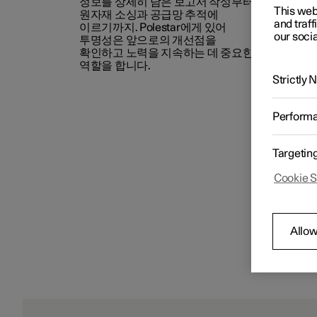
정보를 상세히 담은 보고서 작성부터
This web
원자재
소싱과
공급망
추적에
and traff
이르기까지
.
Polestar
에게 있어
our socia
투명성은 앞으로의 개선점을
확인하고 노력을 지속하는 데 중요한
역할을 합니다
.
Strictly
Perform
Targetin
Cookie S
Allow