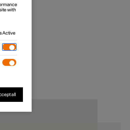
rformance
site with
 Active
cept all