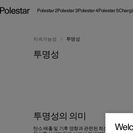
Polestar 2
Polestar 3
Polestar 4
Polestar 5
Chargi
Polestar 2 하위 메뉴
Polestar 3 하위 메뉴
Polestar 4 하위 메뉴
Polestar 5 하위
충전 
지속가능성
투명성
투명성
지원, 상담 및 안내
전
서비스 포인트
Pol
Polestar 3 알아보기
Polestar 4 알아보기
충전 정보
법인 판매
오너십
빠른
빠른
진행
지
시승 예약하기
시승 예약하기
공용 시설 충전
금융 서비스 옵션
차량
차량
빠른
최신
투명성의 의미
Polestar 2 알아보기
Polestar 5 알아보기
자택 충전
주문 방법
진행
진행
차량
뉴스
Wel
탄소 배출 및 기후 영향과 관련된 최신