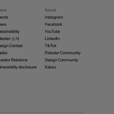
bout
Social
ents
Instagram
ews
Facebook
stainability
YouTube
olestar 소개
LinkedIn
sign Contest
TikTok
edia
Polestar Community
vestor Relations
Design Community
lnerability disclosure
Kakao