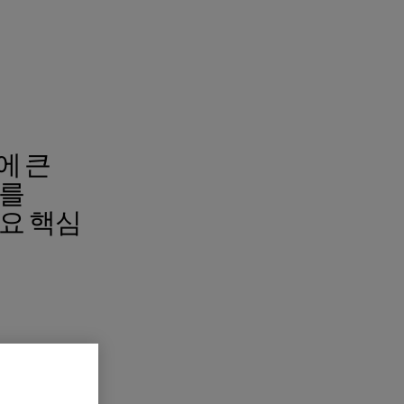
에 큰
보를
중요 핵심
 (차량 액세서리)
ences (체험 프로그램)