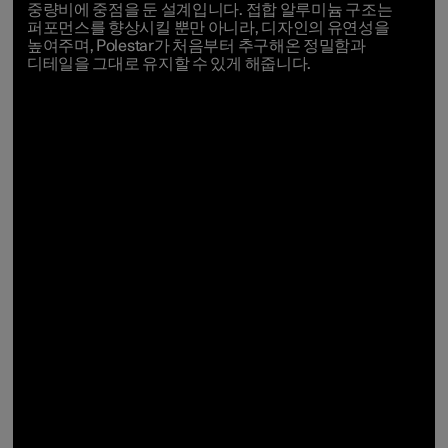
중량비에
중점을
둔
설계입니다.
접합
알루미늄
구조는
퍼포먼스를
향상시킬
뿐만
아니라,
디자인의
유연성을
높여주며, Polestar
가
처음부터
추구해온
정밀함과
디테일을
그대로
유지할
수
있게
해줍니다.