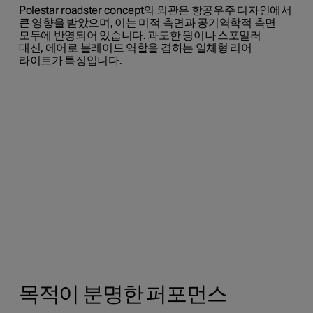
Polestar
roadster
concept
의
외관은
항공우주
디자인에서
큰
영향을
받았으며,
이는
미적
측면과
공기역학적
측면
모두에
반영되어
있습니다.
과도한
윙이나
스포일러
대신,
에어로
블레이드
역할을
겸하는
일체형
리어
라이트가 특징입니다.
목적이 분명한 퍼포먼스