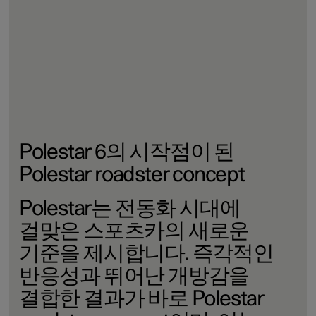
독창적인 Polestar 디자인¹
Polestar electric roadster concept
는 Polestar Precept가
확립한
디자인
언어를
한층
발전시킨 순수 Electric
roadster
로서
새로운
퍼포먼스의
패러다임을
제시합니다.
예술과
기술,
퍼포먼스와 개방감을
조화롭게 결합
한
독창적인 2
도어
컨버터블입니다.
Polestar 6의 시작점이 된
Polestar roadster concept
Polestar는
전동화
시대에
걸맞은
스포츠카의
새로운
기준을
제시합니다.
즉각적인
반응성과 뛰어난 개방감을
결합한 결과가 바로 Polestar