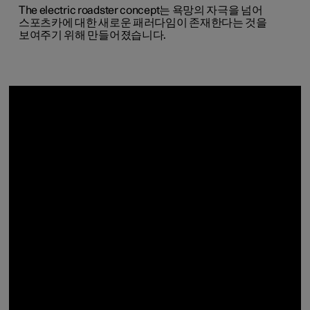
The
electric
roadster
concept
는
욕망의 자극을 넘어
스포츠카에
대한
새로운
패러다임이
존재한다는
것을
보여주기
위해
만들어졌습니다.