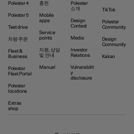
Polestar 4
충전
Polestar
소개
TikTok
Polestar 5
Mobile
apps
Design
Polestar
Contest
Test drive
Community
Service
points
Media
차량 주문
Design
Community
지원, 상담
Investor
Fleet &
및 안내
Relations
Business
Kakao
Manual
Vulnerabilit
Polestar
y
Fleet Portal
disclosure
Polestar
locations
Extras
shop