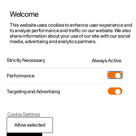
Welcome
Polestar 2
법인 판매
지원, 상담 및 안내
This website uses cookies to enhance user experience and
Polestar electric roadster
to analyze performance and traffic on our website. We also
Polestar 3
금융 서비스 옵션
서비스 포인트
share information about your use of our site with our social
concept
media, advertising and analytics partners.
Polestar 4
주문 방법
오너십
Polestar 6의 시작
Polestar 5
Polestar 3 알아보기
Polestar 4 알아보기
진행중인 프로모션
전시장
Strictly Necessary
Always Active
Polestar는 2+2 electric roadster concept를 향한 긍정적인
반응에 큰 자부심을 느낍니다. 이 콘셉트의 디자인과 기능,
시승 예약하기
시승 예약하기
빠른 출고
Polestar 소개
Charging
혁신적인 요소 중 일부는 Polestar 6에서 실제로 구현될
Performance
예정입니다.
빠른 출고
빠른 출고
충전 정보
차량 주문
지속가능성
Shop
Targeting and Advertising
More
차량 주문하기
차량 주문하기
공용 시설 충전
Extras (차량 액세서리)
최신 소식
Polestar 2 알아보기
진행중인 프로모션
진행중인 프로모션
Polestar 5 알아보기
자택 충전
Experiences (체험 프로그램)
뉴스레터 구독
Cookie Settings
Allow selected