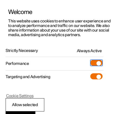
Welcome
Polestar 2
법인 판매
지원, 상담 및 안내
This website uses cookies to enhance user experience and
약관
to analyze performance and traffic on our website. We also
Polestar 3
금융 서비스 옵션
서비스 포인트
share information about your use of our site with our social
위치정보사업 및 위치기반
media, advertising and analytics partners.
Polestar 4
주문 방법
오너십
서비스 이용약관
Polestar 5
Polestar 3 알아보기
Polestar 4 알아보기
진행중인 프로모션
전시장
Strictly Necessary
Always Active
시승 예약하기
시승 예약하기
빠른 출고
Polestar 소개
Charging
v1.0
Performance
빠른 출고
빠른 출고
충전 정보
차량 주문
지속가능성
Shop
PDF로 다운로드
Targeting and Advertising
1. 목적
More
차량 주문하기
차량 주문하기
공용 시설 충전
Extras (차량 액세서리)
최신 소식
Polestar 2 알아보기
진행중인 프로모션
진행중인 프로모션
Polestar 5 알아보기
자택 충전
Experiences (체험 프로그램)
뉴스레터 구독
본 약관은 폴스타오토모티브코리아 유한회사(이하 “회사”)
Cookie Settings
가 본 약관에 동의한 개인위치정보주체(이하 “고객”)의
개인위치정보를 수집하고, 고객이 회사가 제공하는
Allow selected
위치기반서비스(이하 “서비스”라 합니다)를 이용함에 있어
회사와 고객의 권리 및 의무, 기타 제반 사항을 정함을