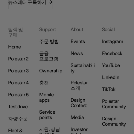
뉴스레터 구독하기
탐색 및
Support
About
Social
구매
주문 방법
Events
Instagram
Home
금융
News
Facebook
Polestar 2
프로그램
Sustainabili
YouTube
Polestar 3
Ownership
ty
LinkedIn
Polestar 4
충전
Polestar
소개
TikTok
Polestar 5
Mobile
apps
Design
Polestar
Contest
Test drive
Community
Service
points
Media
차량 주문
Design
Community
지원, 상담
Investor
Fleet &