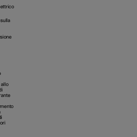
ettrico
 sulla
rsione
o
 allo
di
urante
i
damento
n
di
ori