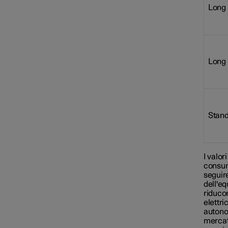
Long 
Long 
Stand
I valor
consumo
seguir
dell'eq
riduco
elettri
autono
mercati