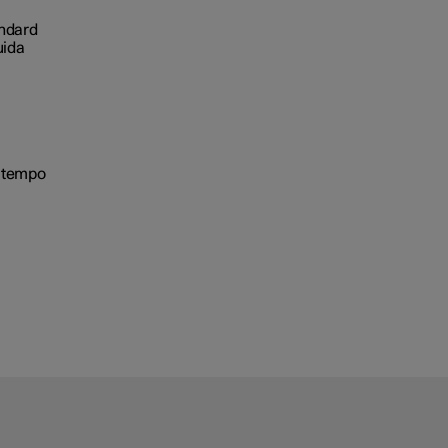
andard
guida
, tempo