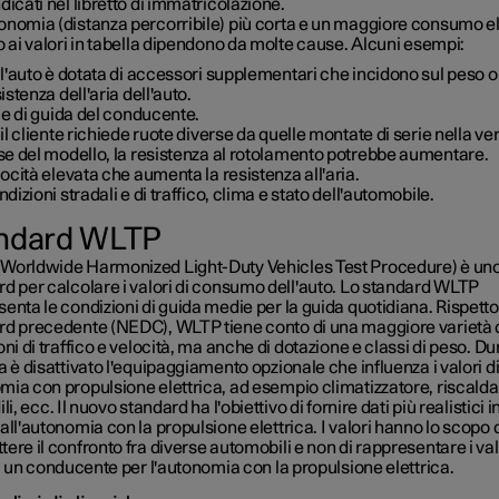
dicati nel libretto di immatricolazione.
onomia (distanza percorribile) più corta e un maggiore consumo el
o ai valori in tabella dipendono da molte cause. Alcuni esempi:
l'auto è dotata di accessori supplementari che incidono sul peso o
istenza dell'aria dell'auto.
le di guida del conducente.
il cliente richiede ruote diverse da quelle montate di serie nella ve
se del modello, la resistenza al rotolamento potrebbe aumentare.
ocità elevata che aumenta la resistenza all'aria.
dizioni stradali e di traffico, clima e stato dell'automobile.
ndard WLTP
Worldwide Harmonized Light-Duty Vehicles Test Procedure) è un
d per calcolare i valori di consumo dell'auto. Lo standard WLTP
enta le condizioni di guida medie per la guida quotidiana. Rispetto
rd precedente (NEDC), WLTP tiene conto di una maggiore varietà 
oni di traffico e velocità, ma anche di dotazione e classi di peso. D
a è disattivato l'equipaggiamento opzionale che influenza i valori d
mia con propulsione elettrica, ad esempio climatizzatore, riscal
ili, ecc. Il nuovo standard ha l'obiettivo di fornire dati più realistici i
all'autonomia con la propulsione elettrica. I valori hanno lo scopo 
ere il confronto fra diverse automobili e non di rappresentare i val
di un conducente per l'autonomia con la propulsione elettrica.