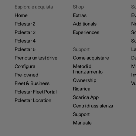
Esplora e acquista
Shop
Sc
Home
Extras
Ev
Polestar 2
Additionals
N
Polestar 3
Experiences
So
Polestar 4
Sc
Polestar 5
Support
La
Prenota un test drive
Come acquistare
De
Configura
Metodi di
M
finanziamento
Pre-owned
In
Ownership
Fleet & Business
Vu
Ricarica
Polestar Fleet Portal
Scarica App
Polestar Location
Centri di assistenza
Support
Manuale