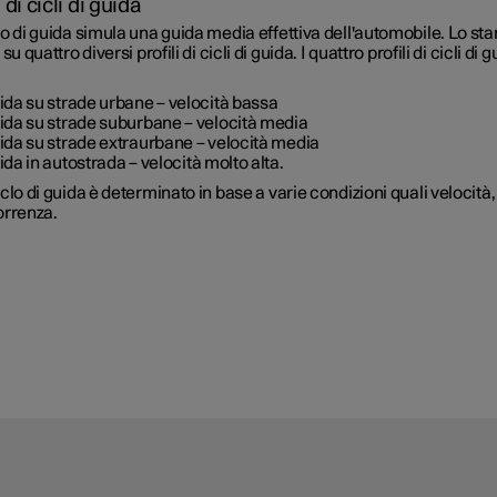
i di cicli di guida
o di guida simula una guida media effettiva dell'automobile. Lo st
su quattro diversi profili di cicli di guida. I quattro profili di cicli di 
ida su strade urbane
– velocità bassa
ida su strade suburbane
– velocità media
ida su strade extraurbane
– velocità media
ida in autostrada
– velocità molto alta.
clo di guida è determinato in base a varie condizioni quali velocità
orrenza.