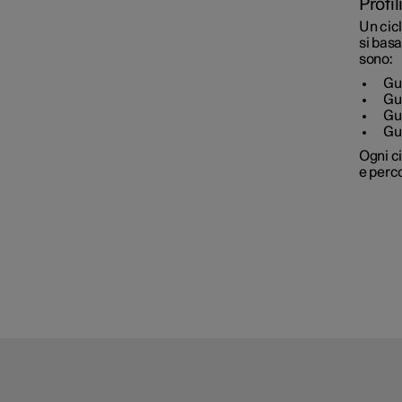
Profil
Un cicl
si basa 
sono:
Gu
Gu
Gu
Gu
Ogni ci
e perc