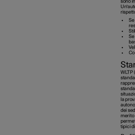
sono in
Un'aut
rispett
Se 
res
Sti
Se 
ba
Vel
Con
Sta
WLTP (
standar
rappres
standa
situazi
la prov
autono
dei sed
merito 
permett
tipici 