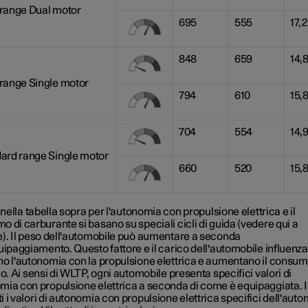
range Dual motor
695
555
17,2
848
659
14,
range Single motor
794
610
15,
704
554
14,
ard range Single motor
660
520
15,
i nella tabella sopra per l'autonomia con propulsione elettrica e il
 di carburante si basano su speciali cicli di guida (vedere qui a
e). Il peso dell'automobile può aumentare a seconda
uipaggiamento. Questo fattore e il carico dell'automobile influenz
no l'autonomia con la propulsione elettrica e aumentano il consu
co. Ai sensi di WLTP, ogni automobile presenta specifici valori di
mia con propulsione elettrica a seconda di come è equipaggiata. I
 i valori di autonomia con propulsione elettrica specifici dell'aut