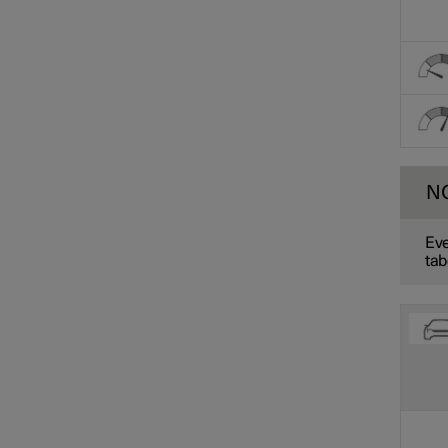
N
Eve
tab