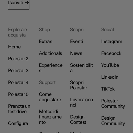
Iscriviti
Esplora e
Shop
Scopri
Social
acquista
Extras
Eventi
Instagram
Home
Additionals
News
Facebook
Polestar 2
Experience
Sostenibilit
YouTube
Polestar 3
s
à
LinkedIn
Polestar 4
Support
Scopri
Polestar
TikTok
Polestar 5
Come
acquistare
Lavora con
Polestar
noi
Prenota un
Community
test drive
Metodi di
finanziame
Design
Design
nto
Contest
Configura
Community