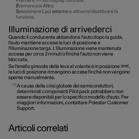
Premere
sul display centrale.
Premere poi
Altro
.
Selezionare
Luci esterne
e attivare/disattivare la
funzione.
Illuminazione di arrivederci
Quando il conducente abbandona l'auto dopo la guida,
l'auto mantiene accese le luci di posizione e
l'illuminazione targa. L'illuminazione viene mantenuta
accesa per circa 2 minuti o finché l'auto non viene
bloccata.
Se l'anello girevole della leva al volante è in posizione
,
le luci di posizione rimangono accese finché non vengono
spente manualmente.
1
A causa della crisi globale dei semiconduttori,
determinati componenti Pilot pack potrebbero non
essere disponibili per lo specifico modello d'auto. Per
maggiori informazioni, contattare Polestar Customer
Support.
Articoli correlati