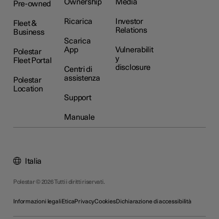
Ownership
Media
Pre-owned
Ricarica
Investor
Fleet &
Relations
Business
Scarica
App
Vulnerabilit
Polestar
y
Fleet Portal
disclosure
Centri di
assistenza
Polestar
Location
Support
Manuale
Italia
Polestar © 2026 Tutti i diritti riservati.
Informazioni legali
Etica
Privacy
Cookies
Dichiarazione di accessibilità