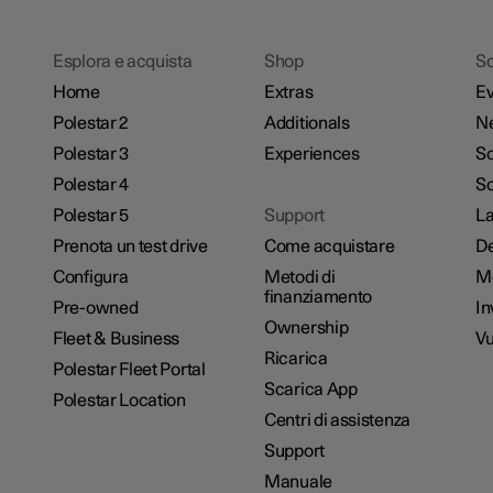
Esplora e acquista
Shop
Sc
Home
Extras
Ev
Polestar 2
Additionals
N
Polestar 3
Experiences
So
Polestar 4
Sc
Polestar 5
Support
La
Prenota un test drive
Come acquistare
De
Configura
Metodi di
M
finanziamento
Pre-owned
In
Ownership
Fleet & Business
Vu
Ricarica
Polestar Fleet Portal
Scarica App
Polestar Location
Centri di assistenza
Support
Manuale