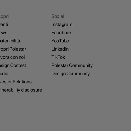
opri
Social
enti
Instagram
ews
Facebook
stenibilità
YouTube
opri Polestar
LinkedIn
vora con noi
TikTok
sign Contest
Polestar Community
edia
Design Community
vestor Relations
lnerability disclosure