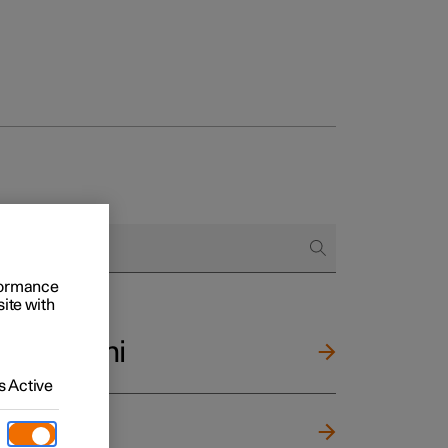
to e aziende
quistare
rformance
site with
di finanziamento
li e specchi
 Active