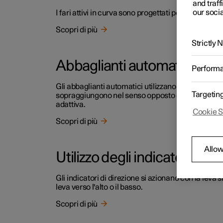
and traff
our socia
I fari attivi in curva sono progettati per garantire
Scopri di più
Strictly
Abbaglianti automatici
Perform
Gli abbaglianti automatici utilizzano il sensore te
Targetin
sopraggiungono nel senso opposto o le luci posteri
adattiva.
Cookie S
Scopri di più
Allow
Utilizzo degli indicatori di d
Gli indicatori di direzione si azionano con la leva
leva verso l'alto o il basso.
Scopri di più