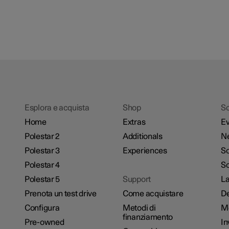
Esplora e acquista
Shop
Sc
Home
Extras
Ev
Polestar 2
Additionals
N
Polestar 3
Experiences
So
Polestar 4
Sc
Polestar 5
Support
La
Prenota un test drive
Come acquistare
De
Configura
Metodi di
M
finanziamento
Pre-owned
In