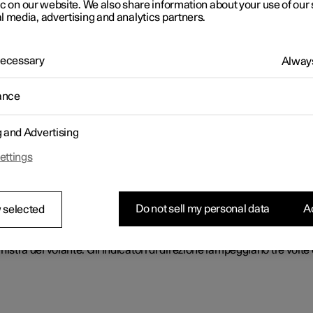
ic on our website. We also share information about your use of our 
l media, advertising and analytics partners.
 una maggiore illuminazione in curva e negli incroci.
 Necessary
Always
ance
lecamera sul bordo superiore del parabrezza. Il sensore telecamera r
g and Advertising
ori dei veicoli che precedono e attiva la commutazione dagli abbagl
ettings
Do not sell my personal data
Ac
 selected
irezione
 sinistra del volante. Gli indicatori di direzione lampeggiano tre v