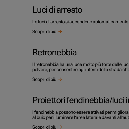
Luci di arresto
Le luci di arresto si accendono automaticamente i
Scopri di più
Retronebbia
Il retronebbia ha una luce molto più forte delle lu
polvere, per consentire agli utenti della strada ch
Scopri di più
Proiettori fendinebbia/luci 
I fendinebbia possono essere attivati per migliora
al buio per illuminare l'area laterale davanti all'aut
Scopri di più