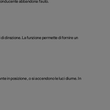
l conducente abbandona l'auto.
 di direzione. La funzione permette di fornire un
nte in posizione , o si accendono le luci diurne. In