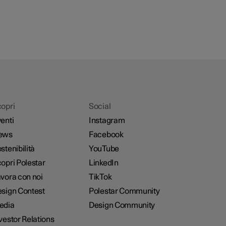
opri
Social
enti
Instagram
ews
Facebook
stenibilità
YouTube
opri Polestar
LinkedIn
vora con noi
TikTok
sign Contest
Polestar Community
edia
Design Community
vestor Relations