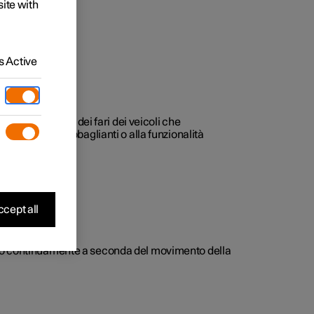
site with
 Active
egistra la luce dei fari dei veicoli che
ianti agli anabbaglianti o alla funzionalità
cept all
olte o continuamente a seconda del movimento della