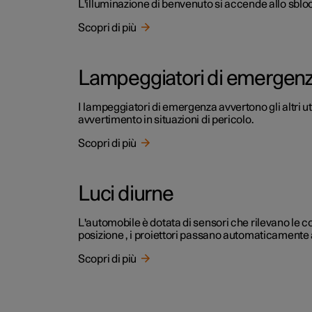
L'illuminazione di benvenuto si accende allo sbloc
Scopri di più
Lampeggiatori di emergen
I lampeggiatori di emergenza avvertono gli altri u
avvertimento in situazioni di pericolo.
Scopri di più
Luci diurne
L'automobile è dotata di sensori che rilevano le con
posizione , i proiettori passano automaticamente ag
Scopri di più