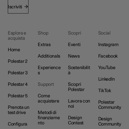
Iscriviti
Esplora e
Shop
Scopri
Social
acquista
Extras
Eventi
Instagram
Home
Additionals
News
Facebook
Polestar 2
Experience
Sostenibilit
YouTube
Polestar 3
s
à
LinkedIn
Polestar 4
Support
Scopri
Polestar
TikTok
Polestar 5
Come
acquistare
Lavora con
Polestar
noi
Prenota un
Community
test drive
Metodi di
finanziame
Design
Design
nto
Contest
Configura
Community