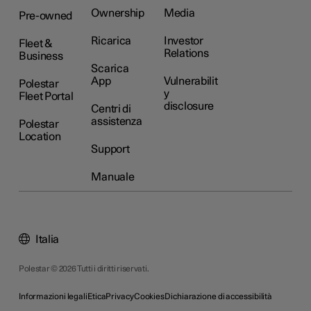
Ownership
Media
Pre-owned
Ricarica
Investor
Fleet &
Relations
Business
Scarica
App
Vulnerabilit
Polestar
y
Fleet Portal
disclosure
Centri di
assistenza
Polestar
Location
Support
Manuale
Italia
Polestar © 2026 Tutti i diritti riservati.
Informazioni legali
Etica
Privacy
Cookies
Dichiarazione di accessibilità