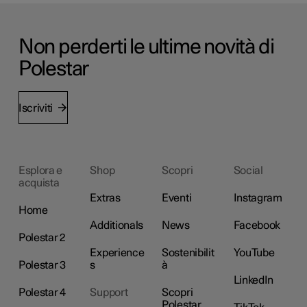
Non perderti le ultime novità di
Polestar
Iscriviti
Esplora e
Shop
Scopri
Social
acquista
Extras
Eventi
Instagram
Home
Additionals
News
Facebook
Polestar 2
Experience
Sostenibilit
YouTube
Polestar 3
s
à
LinkedIn
Polestar 4
Support
Scopri
Polestar