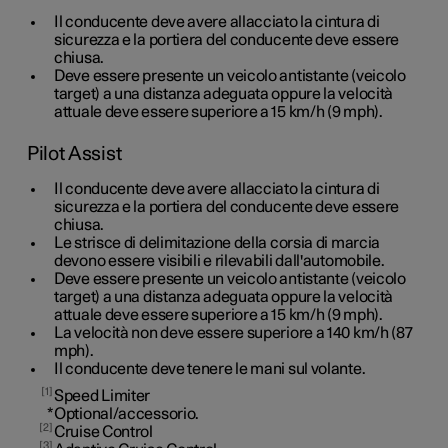
Il conducente deve avere allacciato la cintura di
sicurezza e la portiera del conducente deve essere
chiusa.
Deve essere presente un veicolo antistante (veicolo
target) a una distanza adeguata oppure la velocità
attuale deve essere superiore a
15 km/h
(
9 mph
).
Pilot Assist
Il conducente deve avere allacciato la cintura di
sicurezza e la portiera del conducente deve essere
chiusa.
Le strisce di delimitazione della corsia di marcia
devono essere visibili e rilevabili dall'automobile.
Deve essere presente un veicolo antistante (veicolo
target) a una distanza adeguata oppure la velocità
attuale deve essere superiore a
15 km/h
(
9 mph
).
La velocità non deve essere superiore a 140 km/h (87
mph).
Il conducente deve tenere le mani sul volante.
1
Speed Limiter
*
Optional/accessorio.
2
Cruise Control
3