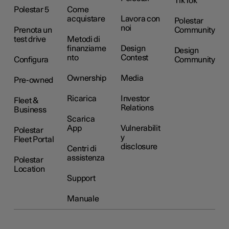
TikTok
Polestar 5
Come
acquistare
Lavora con
Polestar
noi
Prenota un
Community
test drive
Metodi di
finanziame
Design
Design
nto
Contest
Configura
Community
Ownership
Media
Pre-owned
Ricarica
Investor
Fleet &
Relations
Business
Scarica
App
Vulnerabilit
Polestar
y
Fleet Portal
disclosure
Centri di
assistenza
Polestar
Location
Support
Manuale