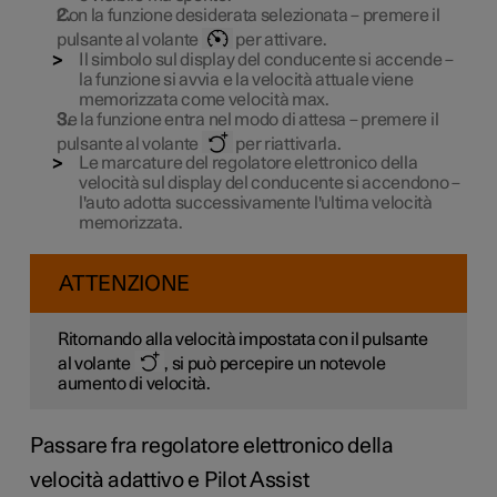
Con la funzione desiderata selezionata – premere il
pulsante al volante
per attivare.
Il simbolo sul display del conducente si accende –
la funzione si avvia e la velocità attuale viene
memorizzata come velocità max.
Se la funzione entra nel modo di attesa – premere il
pulsante al volante
per riattivarla.
Le marcature del regolatore elettronico della
velocità sul display del conducente si accendono –
l'auto adotta successivamente l'ultima velocità
memorizzata.
ATTENZIONE
Ritornando alla velocità impostata con il pulsante
al volante
, si può percepire un notevole
aumento di velocità.
Passare fra regolatore elettronico della
velocità adattivo e Pilot Assist