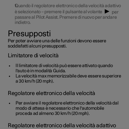
Quando il regolatore elettronico della velocità adattivo
è selezionato – premere il pulsante al volante
per
passare al Pilot Assist. Premere di nuovo per andare
indietro.
Presupposti
Per poter avviare una delle funzioni devono essere
soddisfatti alcuni presupposti.
Limitatore di velocità
Il limitatore di velocità può essere attivato quando
l'auto è in modalità Guida.
La velocità max memorizzabile deve essere superiore
a
30 km/h
(
20 mph
).
Regolatore elettronico della velocità
Per avviare il regolatore elettronico della velocità dal
modo di attesa è necessario che l'automobile
proceda ad almeno
30 km/h
(
20 mph
).
Regolatore elettronico della velocità adattivo