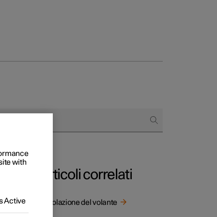
to e aziende
quistare
rformance
di finanziamento
site with
Articoli correlati
 Active
Regolazione del volante