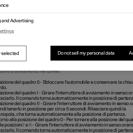
ro dell'automobile può essere portato su diversi livelli/posizioni,
ance
ndo così a diverse funzioni.
g and Advertising
ettings
Do not sell my personal data
Ac
 selected
ttore di avviamento nel tunnel.
sizione del quadro 0
- Sbloccare l'automobile e conservare la chia
rdo.
izione del quadro I
- Girare l'interruttore di avviamento in senso or
asciarlo. Il comando torna automaticamente in posizione di parten
izione del quadro II
- Girare l'interruttore di avviamento in senso o
ndi tenerlo in posizione per
circa 5 secondi
. Rilasciare quindi la
nopola, che torna automaticamente alla posizione di partenza.
orno alla posizione del quadro 0
- Per tornare alla posizione del qu
le posizioni
I
e
II
- Girare l'interruttore di avviamento in senso orari
asciarlo. Il comando torna automaticamente in posizione di parten