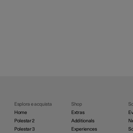
Esplora e acquista
Shop
Sc
Home
Extras
Ev
Polestar 2
Additionals
N
Polestar 3
Experiences
So