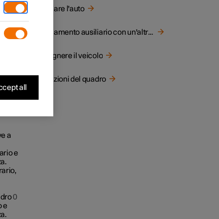
Avviare l'auto
Avviamento ausiliario con un'altra batteria
Spegnere il veicolo
Posizioni del quadro
cept all
ve a
ario e
za.
rario,
adro
0
o e
za.