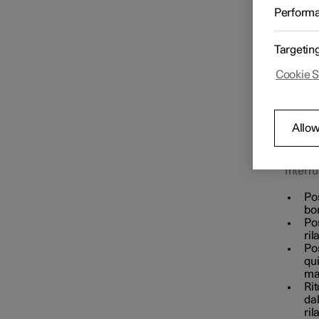
Il quad
Perform
accede
Chiave
Targetin
Cookie S
Profili conducente
Allow
Interru
Po
bo
Pos
ril
Pos
qui
ma
Rit
dal
ril