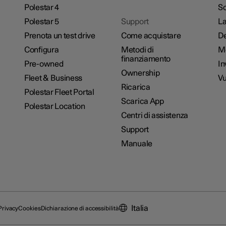
Polestar 4
Sc
Polestar 5
Support
La
Prenota un test drive
Come acquistare
De
Configura
Metodi di
M
finanziamento
Pre-owned
In
Ownership
Fleet & Business
Vu
Ricarica
Polestar Fleet Portal
Scarica App
Polestar Location
Centri di assistenza
Support
Manuale
Italia
Privacy
Cookies
Dichiarazione di accessibilità