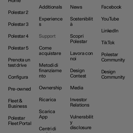
Home
Additionals
News
Facebook
Polestar 2
Experience
Sostenibilit
YouTube
Polestar 3
s
à
LinkedIn
Polestar 4
Support
Scopri
Polestar
TikTok
Polestar 5
Come
acquistare
Lavora con
Polestar
noi
Prenota un
Community
test drive
Metodi di
finanziame
Design
Design
nto
Contest
Configura
Community
Ownership
Media
Pre-owned
Ricarica
Investor
Fleet &
Relations
Business
Scarica
App
Vulnerabilit
Polestar
y
Fleet Portal
disclosure
Centri di